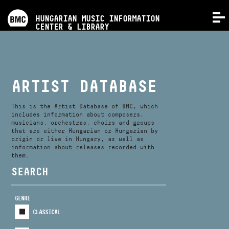
PROGRAMS
HUNGARIAN MUSIC INFORMATION
MENU
CENTER & LIBRARY
COMPETITIONS
TRAININGS
ARTIST DATABASE
RELEASES
This is the Artist Database of BMC, which
includes information about composers,
musicians, orchestras, choirs and groups
that are either Hungarian or Hungarian by
ABOUT US
origin or live in Hungary, as well as
information about releases recorded with
them.
CONTACT
SEARCH
GENRE
VIDEO GALLERY
CLASSICAL