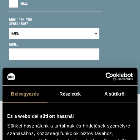
JAZZ
WHAT ARE YOU
SEARCHING?
ADDRESS
NAME:
EMAIL
infokozpont@bmc.hu
PHONE
SEARCH
OPENING HOURS
Beleegyezés
Részletek
A sütikről
Ez a weboldal sütiket használ
CINEMA
Sütiket használunk a tartalmak és hirdetések személyre
CLASSICS 1998
szabásához, közösségi funkciók biztosításához,