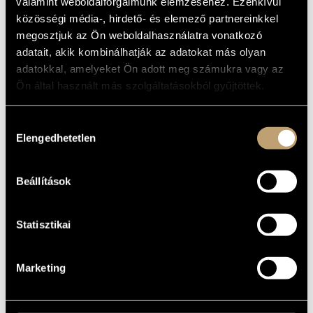
valamint weboldalforgalmunk elemzéséhez. Ezenkívül
ARTIST DATABASE
Album
közösségi média-, hirdető- és elemező partnereinkkel
megosztjuk az Ön weboldalhasználatra vonatkozó
BASIC DATA
COMPOSITION DATABASE
adatait, akik kombinálhatják az adatokat más olyan
adatokkal, amelyeket Ön adott meg számukra vagy az
Naxos
LABEL
MUSIC LIBRARY, ONLINE CATALOG
Ön által használt más szolgáltatásokból gyűjtöttek.
8.551182
CATALOGUE
NO.
1998
DATE OF
Hozzájárulás
RELEASE
Elengedhetetlen
kiválasztása
More about the CD
DETAILS
Jandó Jenő
/
Michael Halász
CONTRIBUTORS
Beállítások
Statisztikai
Marketing