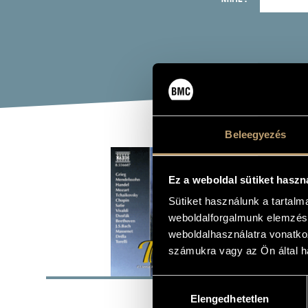
Beleegyezés
PRE
REL
Ez a weboldal sütiket haszn
Sütiket használunk a tartal
weboldalforgalmunk elemzésé
Album
weboldalhasználatra vonatko
számukra vagy az Ön által ha
BASI
Hozzájárulás
Naxos
LABEL
Elengedhetetlen
kiválasztása