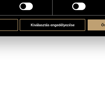
the CD
Kiválasztás engedélyezése
Ös
/
Szokolay Balázs