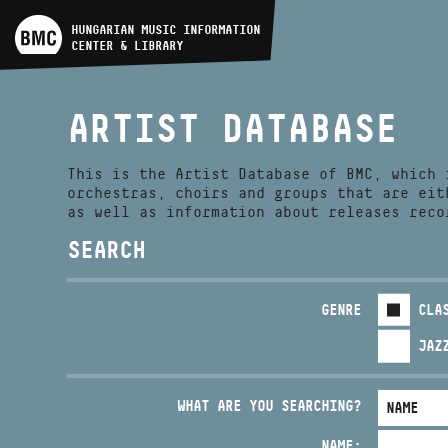
ARTIST DATABASE
HUNGARIAN MUSIC INFORMATION
CENTER & LIBRARY
COMPOSITION DATABASE
ARTIST DATABASE
MUSIC LIBRARY, ONLINE
CATALOG
This is the Artist Database of BMC, which 
orchestras, choirs and groups that are eit
as well as information about releases reco
SEARCH
GENRE
CLA
JAZ
WHAT ARE YOU SEARCHING?
NAME: