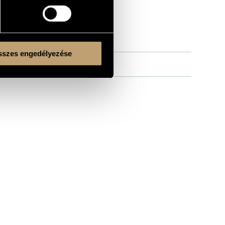
szes engedélyezése
Kulturális és Innovációs Minisztérium
Nemzeti Kulturális Alap
Ferencváros