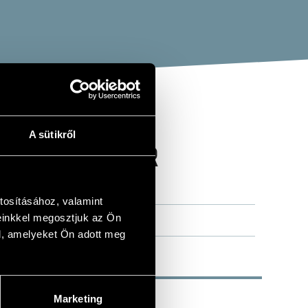
A sütikről
OURITES FOR
tosításához, valamint
einkkel megosztjuk az Ön
l, amelyeket Ön adott meg
Marketing