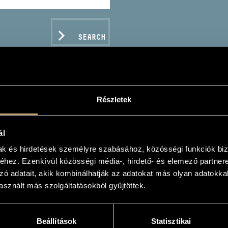
SEARCH
Részletek
LUDE - CLASSICAL FAV
AXING AND DREAMING
ál
mak és hirdetések személyre szabásához, közösségi funkciók biz
hez. Ezenkívül közösségi média-, hirdető- és elemező partner
zó adatait, akik kombinálhatják az adatokat más olyan adatokka
sznált más szolgáltatásokból gyűjtöttek.
C DATA
Beállítások
Statisztikai