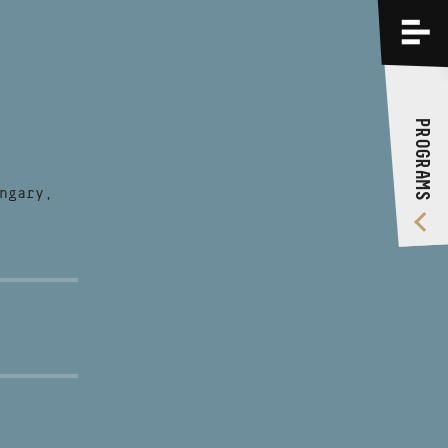
PROGRAMS
TRAININGS
PROGRAMS
ABOUT US
VIDEO GALLERY
ngary,