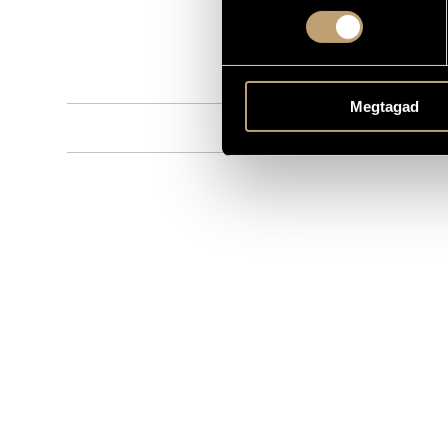
8.556607
CATALOGUE NO.
1998
DATE OF RELEASE
More about 
DETAILS
Megtagad
Jandó Jenő
CONTRIBUTORS