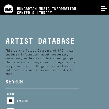
PROGRAMS
HUNGARIAN MUSIC INFORMATION
MENU
CENTER & LIBRARY
COMPETITIONS
TRAININGS
ARTIST DATABASE
RELEASES
This is the Artist Database of BMC, which
includes information about composers,
musicians, orchestras, choirs and groups
that are either Hungarian or Hungarian by
ABOUT US
origin or live in Hungary, as well as
information about releases recorded with
them.
CONTACT
SEARCH
GENRE
VIDEO GALLERY
CLASSICAL