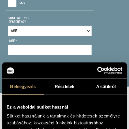
JAZZ
WHAT ARE YOU
SEARCHING?
ADDRESS
NAME:
EMAIL
infokozpont@bmc.hu
PHONE
SEARCH
OPENING HOURS
Beleegyezés
Részletek
A sütikről
Ez a weboldal sütiket használ
NIGHT MUSIC
Sütiket használunk a tartalmak és hirdetések személyre
VOL.7
szabásához, közösségi funkciók biztosításához,