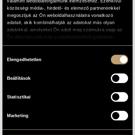
valamint weboldalforgalmunk elemzéséhez. Ezenkívül
ARTIST DATABASE
Album
közösségi média-, hirdető- és elemező partnereinkkel
megosztjuk az Ön weboldalhasználatra vonatkozó
BASIC DATA
COMPOSITION DATABASE
adatait, akik kombinálhatják az adatokat más olyan
adatokkal, amelyeket Ön adott meg számukra vagy az
Naxos
LABEL
MUSIC LIBRARY, ONLINE CATALOG
Ön által használt más szolgáltatásokból gyűjtöttek.
8.556821
CATALOGUE
NO.
2005
DATE OF
Hozzájárulás
RELEASE
Elengedhetetlen
kiválasztása
More about the CD
DETAILS
Jandó Jenő
/
Szokolay Balázs
CONTRIBUTORS
Beállítások
Statisztikai
Marketing