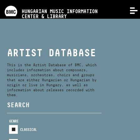
PROGRAMS
HUNGARIAN MUSIC INFORMATION
MENU
CENTER & LIBRARY
COMPETITIONS
TRAININGS
ARTIST DATABASE
RELEASES
This is the Artist Database of BMC, which
includes information about composers,
musicians, orchestras, choirs and groups
that are either Hungarian or Hungarian by
ABOUT US
origin or live in Hungary, as well as
information about releases recorded with
them.
CONTACT
SEARCH
GENRE
VIDEO GALLERY
CLASSICAL