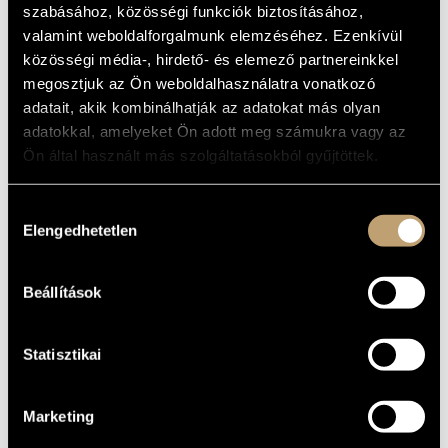
PEER GYNT
szabásához, közösségi funkciók biztosításához,
ARTIST DATABASE
SUITE NO.2
valamint weboldalforgalmunk elemzéséhez. Ezenkívül
COMPOSITION DATABASE
közösségi média-, hirdető- és elemező partnereinkkel
Album
megosztjuk az Ön weboldalhasználatra vonatkozó
MUSIC LIBRARY, ONLINE CATALOG
adatait, akik kombinálhatják az adatokat más olyan
BASIC DATA
adatokkal, amelyeket Ön adott meg számukra vagy az
Ön által használt más szolgáltatásokból gyűjtöttek.
Naxos
LABEL
8.553387
CATALOGUE
NO.
Hozzájárulás
Elengedhetetlen
kiválasztása
1995
DATE OF
RELEASE
More about the CD
DETAILS
Beállítások
Szokolay Balázs
CONTRIBUTORS
Statisztikai
Marketing