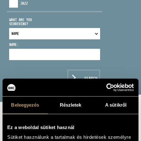
JAZZ
WHAT ARE YOU
SEARCHING?
ADDRESS
NAME:
EMAIL
infokozpont@bmc.hu
PHONE
SEARCH
OPENING HOURS
Beleegyezés
Részletek
A sütikről
GRIEG, EDVARD:
Ez a weboldal sütiket használ
LYRIC PIECES -
Sütiket használunk a tartalmak és hirdetések személyre