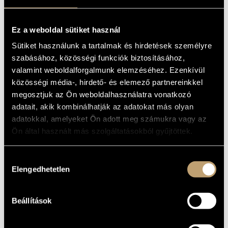
KIT VOL.2:
ARTIST DATABASE
1825-1945
Ez a weboldal sütiket használ
COMPOSITION DATABASE
Album
Sütiket használunk a tartalmak és hirdetések személyre
MUSIC LIBRARY, ONLINE CATALOG
szabásához, közösségi funkciók biztosításához,
BASIC DATA
valamint weboldalforgalmunk elemzéséhez. Ezenkívül
közösségi média-, hirdető- és elemező partnereinkkel
Bartók Béla
/
Liszt Ferenc
COMPOSERS
megosztjuk az Ön weboldalhasználatra vonatkozó
Naxos
LABEL
adatait, akik kombinálhatják az adatokat más olyan
8.550835
CATALOGUE
adatokkal, amelyeket Ön adott meg számukra vagy az
NO.
Ön által használt más szolgáltatásokból gyűjtöttek.
1989
DATE OF
RELEASE
More about the CD
DETAILS
Hozzájárulás
Elengedhetetlen
kiválasztása
Kodály Vonósnégyes (Kodály Quartet)
/
Jandó Jenő
/
Nagy
CONTRIBUTORS
Péter
/
Szokolay Balázs
Beállítások
WORKS