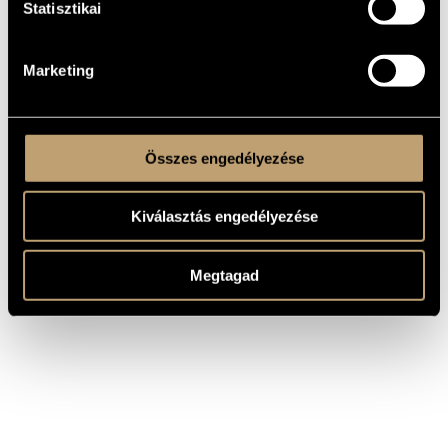
Statisztikai
COMPOSER
TITLE
Concerto per orchestra, BB 123 /
Bartók Béla
Concerto for Orchestra, BB 123
Marketing
Wanderjahre III. (S.163) / Years
Liszt Ferenc
of Pilgrimage III. (S.163)
Összes engedélyezése
Kiválasztás engedélyezése
Megtagad