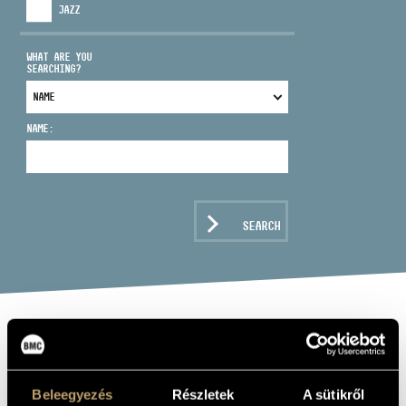
JAZZ
WHAT ARE YOU
SEARCHING?
ADDRESS
NAME:
EMAIL
infokozpont@bmc.hu
PHONE
SEARCH
OPENING HOURS
CLASSICAL
MUSIC START-UP
Beleegyezés
Részletek
A sütikről