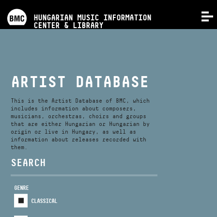
PROGRAMS
HUNGARIAN MUSIC INFORMATION
MENU
CENTER & LIBRARY
COMPETITIONS
TRAININGS
ARTIST DATABASE
RELEASES
This is the Artist Database of BMC, which
includes information about composers,
musicians, orchestras, choirs and groups
that are either Hungarian or Hungarian by
ABOUT US
origin or live in Hungary, as well as
information about releases recorded with
them.
CONTACT
SEARCH
GENRE
VIDEO GALLERY
CLASSICAL