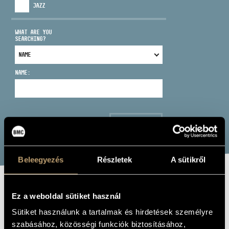
JAZZ
WHAT ARE YOU
SEARCHING?
ADDRESS
NAME:
EMAIL
infokozpont@bmc.hu
PHONE
SEARCH
OPENING HOURS
Beleegyezés
Részletek
A sütikről
BEST OF NAXOS
Ez a weboldal sütiket használ
2
Sütiket használunk a tartalmak és hirdetések személyre
szabásához, közösségi funkciók biztosításához,