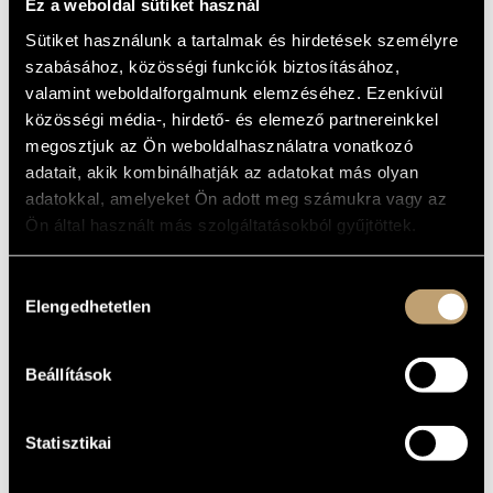
HUNGARIAN
Ez a weboldal sütiket használ
ARTIST DATABASE
FOLKSONGS
Sütiket használunk a tartalmak és hirdetések személyre
COMPOSITION DATABASE
szabásához, közösségi funkciók biztosításához,
Album
valamint weboldalforgalmunk elemzéséhez. Ezenkívül
MUSIC LIBRARY, ONLINE CATALOG
közösségi média-, hirdető- és elemező partnereinkkel
BASIC DATA
megosztjuk az Ön weboldalhasználatra vonatkozó
adatait, akik kombinálhatják az adatokat más olyan
Bartók Béla
/
Kodály Zoltán
COMPOSERS
adatokkal, amelyeket Ön adott meg számukra vagy az
Hungaroton
LABEL
Ön által használt más szolgáltatásokból gyűjtöttek.
CATALOGUE
NO.
Hozzájárulás
1979
DATE OF
Elengedhetetlen
RELEASE
kiválasztása
More about the LP
DETAILS
First recording, LP
NOTE
Beállítások
Szűcs Lóránt
CONTRIBUTORS
Csajbók Terézia
ADDITIONAL
Statisztikai
CONTRIBUTORS