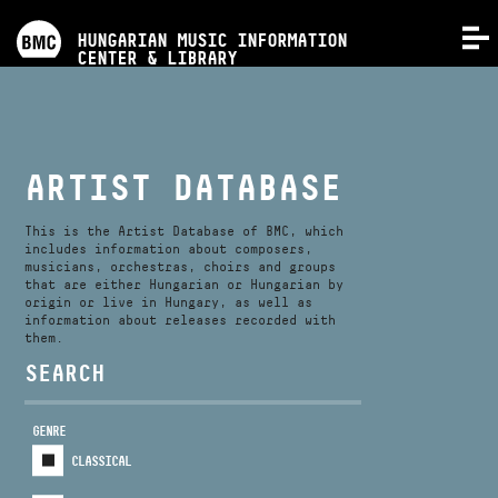
PROGRAMS
HUNGARIAN MUSIC INFORMATION
MENU
CENTER & LIBRARY
COMPETITIONS
TRAININGS
ARTIST DATABASE
RELEASES
This is the Artist Database of BMC, which
includes information about composers,
musicians, orchestras, choirs and groups
that are either Hungarian or Hungarian by
ABOUT US
origin or live in Hungary, as well as
information about releases recorded with
them.
CONTACT
SEARCH
GENRE
VIDEO GALLERY
CLASSICAL