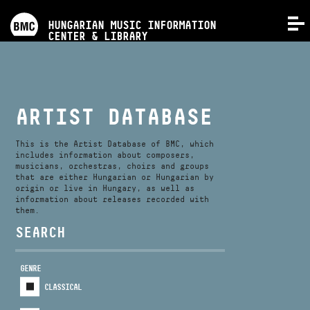
PROGRAMS
HUNGARIAN MUSIC INFORMATION
MENU
CENTER & LIBRARY
COMPETITIONS
TRAININGS
ARTIST DATABASE
RELEASES
This is the Artist Database of BMC, which
includes information about composers,
musicians, orchestras, choirs and groups
that are either Hungarian or Hungarian by
ABOUT US
origin or live in Hungary, as well as
information about releases recorded with
them.
CONTACT
SEARCH
GENRE
VIDEO GALLERY
CLASSICAL