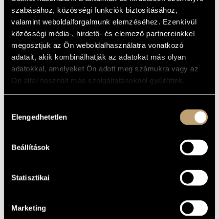
PIANO MUSIC
ARTIST DATABASE
szabásához, közösségi funkciók biztosításához,
(BARTÓK BÉLA, KODÁLY ZOLTÁN:
valamint weboldalforgalmunk elemzéséhez. Ezenkívül
PIANO MUSIC)
COMPOSITION DATABASE
közösségi média-, hirdető- és elemező partnereinkkel
Album
megosztjuk az Ön weboldalhasználatra vonatkozó
MUSIC LIBRARY, ONLINE CATALOG
adatait, akik kombinálhatják az adatokat más olyan
BASIC DATA
adatokkal, amelyeket Ön adott meg számukra vagy az
Ön által használt más szolgáltatásokból gyűjtöttek.
Bartók Béla
/
Kodály Zoltán
COMPOSERS
Hungaroton
LABEL
Hozzájárulás
HCD 4001
CATALOGUE
Elengedhetetlen
NO.
kiválasztása
1995
DATE OF
RELEASE
Beállítások
More about the CD
DETAILS
Kertész Lajos
PERFORMERS
Statisztikai
Marketing