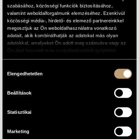
IMPROMPTUS/MOMEN
ARTIST DATABASE
szabásához, közösségi funkciók biztosításához,
MUSICAUX
valamint weboldalforgalmunk elemzéséhez. Ezenkívül
COMPOSITION DATABASE
közösségi média-, hirdető- és elemező partnereinkkel
Album
megosztjuk az Ön weboldalhasználatra vonatkozó
MUSIC LIBRARY, ONLINE CATALOG
adatait, akik kombinálhatják az adatokat más olyan
BASIC DATA
adatokkal, amelyeket Ön adott meg számukra vagy az
Ön által használt más szolgáltatásokból gyűjtöttek.
Decca
LABEL
458139
CATALOGUE
NO.
Hozzájárulás
1998
Elengedhetetlen
DATE OF
kiválasztása
RELEASE
More about the CDs
DETAILS
Beállítások
Schiff András
PERFORMERS
2 CDs
NOTE
Statisztikai
Marketing