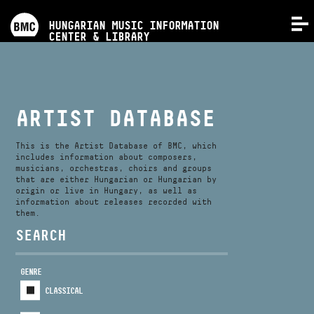
PROGRAMS
HUNGARIAN MUSIC INFORMATION
MENU
CENTER & LIBRARY
COMPETITIONS
TRAININGS
ARTIST DATABASE
RELEASES
This is the Artist Database of BMC, which
includes information about composers,
musicians, orchestras, choirs and groups
that are either Hungarian or Hungarian by
ABOUT US
origin or live in Hungary, as well as
information about releases recorded with
them.
CONTACT
SEARCH
GENRE
VIDEO GALLERY
CLASSICAL