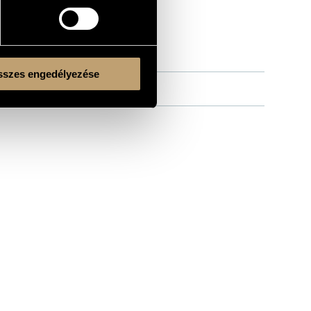
szes engedélyezése
Kulturális és Innovációs Minisztérium
Nemzeti Kulturális Alap
Ferencváros