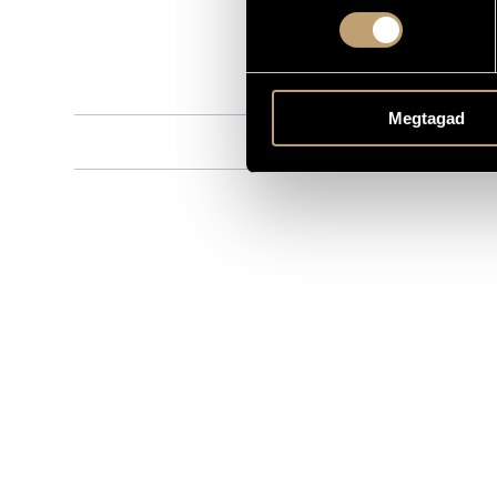
BEN-CD 540
CATALOGUE NO.
1996
DATE OF RELEASE
More about 
DETAILS
Megtagad
Benkó Sánd
CONTRIBUTORS