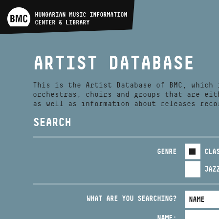
ARTIST DATABASE
HUNGARIAN MUSIC INFORMATION
CENTER & LIBRARY
COMPOSITION DATABASE
ARTIST DATABASE
MUSIC LIBRARY, ONLINE
CATALOG
This is the Artist Database of BMC, which 
orchestras, choirs and groups that are eit
as well as information about releases reco
SEARCH
GENRE
CLA
JAZ
WHAT ARE YOU SEARCHING?
NAME: