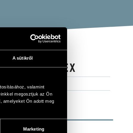
A sütikről
OOD BY COMEX
tosításához, valamint
einkkel megosztjuk az Ön
l, amelyeket Ön adott meg
Marketing