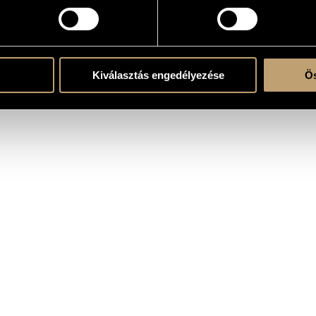
7
the CD
Kiválasztás engedélyezése
Ös
or
/
Szalóky Béla
/
Vajda Sándor