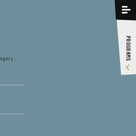
PROGRAMS
TRAININGS
PROGRAMS
ABOUT US
VIDEO GALLERY
ngary,