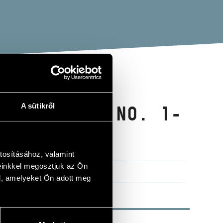
A sütikről
 CONCERTOS NO. 1-
tosításához, valamint
einkkel megosztjuk az Ön
l, amelyeket Ön adott meg