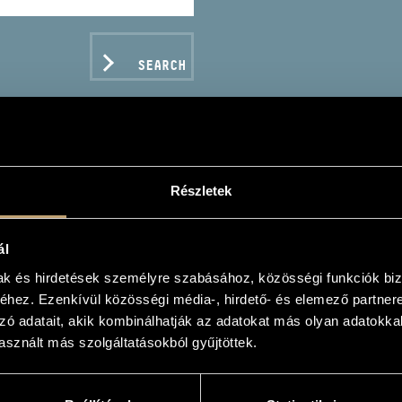
SEARCH
Részletek
TÓK, BÉLA: THE PIANO
ál
K BÉLA: ZONGORAVERSENYEK I-III.)
mak és hirdetések személyre szabásához, közösségi funkciók biz
hez. Ezenkívül közösségi média-, hirdető- és elemező partner
zó adatait, akik kombinálhatják az adatokat más olyan adatokka
sznált más szolgáltatásokból gyűjtöttek.
C DATA