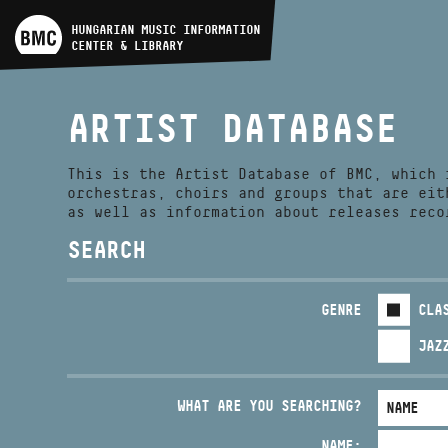
ARTIST DATABASE
HUNGARIAN MUSIC INFORMATION
CENTER & LIBRARY
COMPOSITION DATABASE
ARTIST DATABASE
MUSIC LIBRARY, ONLINE
CATALOG
This is the Artist Database of BMC, which 
orchestras, choirs and groups that are eit
as well as information about releases reco
SEARCH
GENRE
CLA
JAZ
WHAT ARE YOU SEARCHING?
NAME: