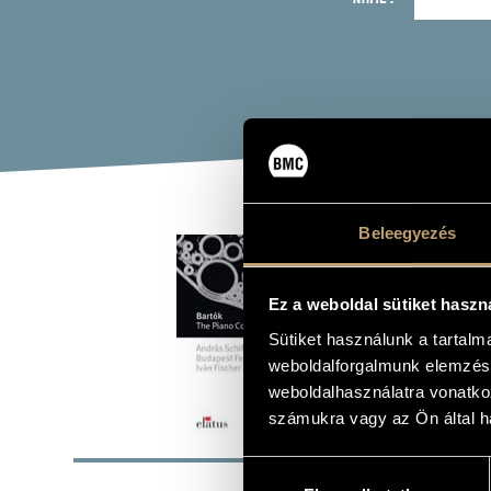
Beleegyezés
BAR
3
Ez a weboldal sütiket haszn
(BARTÓ
Sütiket használunk a tartal
weboldalforgalmunk elemzésé
Album
weboldalhasználatra vonatko
számukra vagy az Ön által ha
BASI
Hozzájárulás
Bartók Béla
COMPOSERS