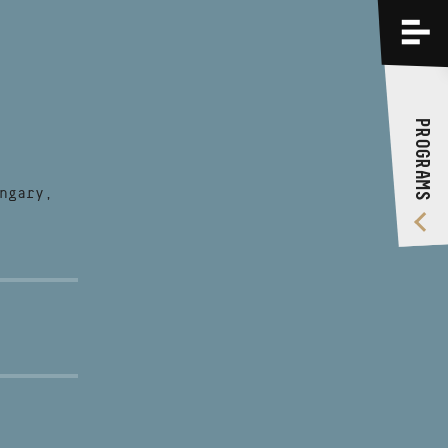
PROGRAMS
TRAININGS
PROGRAMS
ABOUT US
VIDEO GALLERY
ngary,