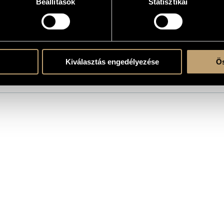
Beállítások
Statisztikai
Kiválasztás engedélyezése
Ös
the CD
/
Schiff András