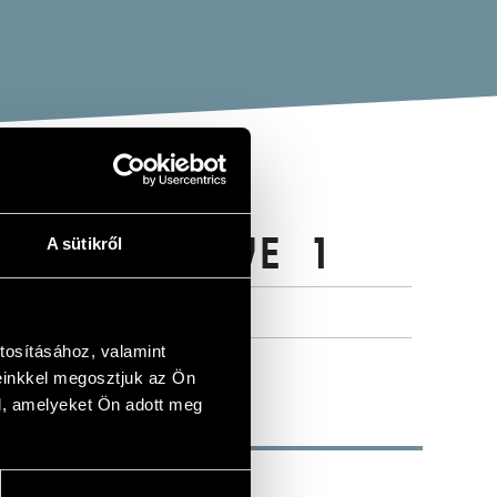
NATRA - LIVE 1
A sütikről
tosításához, valamint
einkkel megosztjuk az Ön
l, amelyeket Ön adott meg