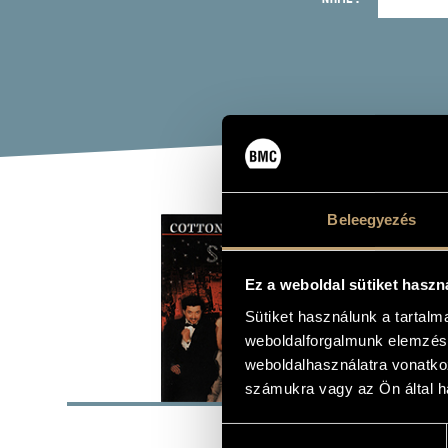
COT
Beleegyezés
Album
Ez a weboldal sütiket haszn
Sütiket használunk a tartal
weboldalforgalmunk elemzésé
weboldalhasználatra vonatko
BASI
számukra vagy az Ön által ha
Geg Records
LABEL
Hozzájárulás