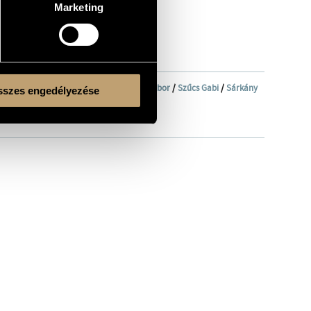
Marketing
/
Kuzbelt Péter
/
Malek Miklós
/
Skerlecz Gábor
/
Szűcs Gabi
/
Sárkány
szes engedélyezése