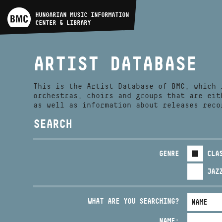
ARTIST DATABASE
HUNGARIAN MUSIC INFORMATION
CENTER & LIBRARY
COMPOSITION DATABASE
ARTIST DATABASE
MUSIC LIBRARY, ONLINE
CATALOG
This is the Artist Database of BMC, which 
orchestras, choirs and groups that are eit
as well as information about releases reco
SEARCH
GENRE
CLA
JAZ
WHAT ARE YOU SEARCHING?
NAME: