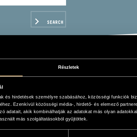
SEARCH
TON CLUB SINGERS: SI
Részletek
ál
mak és hirdetések személyre szabásához, közösségi funkciók biz
hez. Ezenkívül közösségi média-, hirdető- és elemező partner
zó adatait, akik kombinálhatják az adatokat más olyan adatokka
C DATA
sznált más szolgáltatásokból gyűjtöttek.