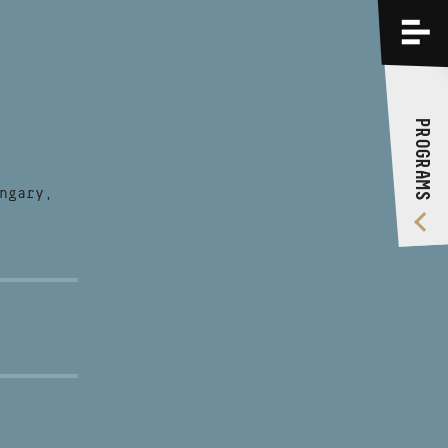
PROGRAMS
TRAININGS
PROGRAMS
ABOUT US
VIDEO GALLERY
ngary,