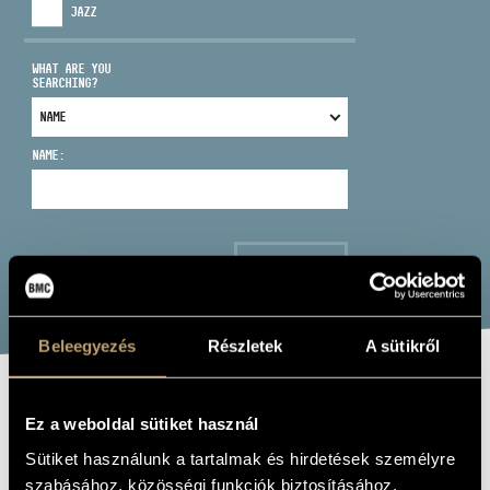
JAZZ
WHAT ARE YOU
SEARCHING?
ADDRESS
NAME:
EMAIL
infokozpont@bmc.hu
PHONE
SEARCH
OPENING HOURS
Beleegyezés
Részletek
A sütikről
KOZMA ORSI
Ez a weboldal sütiket használ
QUARTET: HIDE
Sütiket használunk a tartalmak és hirdetések személyre
szabásához, közösségi funkciók biztosításához,