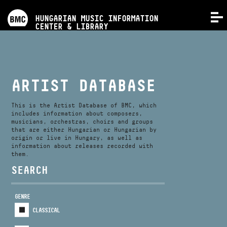
PROGRAMS
HUNGARIAN MUSIC INFORMATION
MENU
CENTER & LIBRARY
COMPETITIONS
TRAININGS
ARTIST DATABASE
RELEASES
This is the Artist Database of BMC, which
includes information about composers,
musicians, orchestras, choirs and groups
that are either Hungarian or Hungarian by
ABOUT US
origin or live in Hungary, as well as
information about releases recorded with
them.
CONTACT
SEARCH
GENRE
VIDEO GALLERY
CLASSICAL