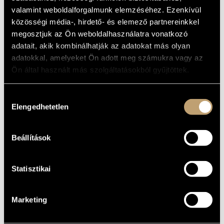
AND SEEK
ARTIST DATABASE
valamint weboldalforgalmunk elemzéséhez. Ezenkívül
közösségi média-, hirdető- és elemező partnereinkkel
Album
COMPOSITION DATABASE
megosztjuk az Ön weboldalhasználatra vonatkozó
adatait, akik kombinálhatják az adatokat más olyan
BASIC DATA
MUSIC LIBRARY, ONLINE CATALOG
adatokkal, amelyeket Ön adott meg számukra vagy az
Whereabout Records
LABEL
Ön által használt más szolgáltatásokból gyűjtöttek.
WHACD-4
CATALOGUE
NO.
Hozzájárulás
2010
DATE OF
Elengedhetetlen
kiválasztása
RELEASE
More about the CD
DETAILS
Beállítások
Harcsa Veronika
/
Kozma Orsolya
/
Szalóki Ági
CONTRIBUTORS
Statisztikai
Marketing