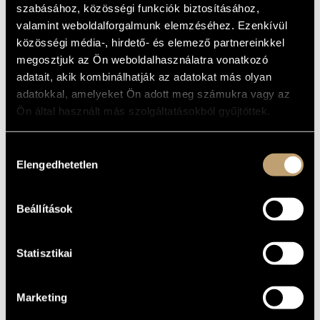
LAKATOS -
szabásához, közösségi funkciók biztosításához,
ARTIST DATABASE
CARAVAN
valamint weboldalforgalmunk elemzéséhez. Ezenkívül
COMPOSITION DATABASE
közösségi média-, hirdető- és elemező partnereinkkel
Album
megosztjuk az Ön weboldalhasználatra vonatkozó
MUSIC LIBRARY, ONLINE CATALOG
adatait, akik kombinálhatják az adatokat más olyan
BASIC DATA
adatokkal, amelyeket Ön adott meg számukra vagy az
Ön által használt más szolgáltatásokból gyűjtöttek.
Pannon Jazz
LABEL
PJ 1034
CATALOGUE
NO.
Hozzájárulás
Elengedhetetlen
kiválasztása
DATE OF
RELEASE
More about the CD
DETAILS
Beállítások
Jeszenszky György
/
Lakatos Tony
/
Oláh Péter
/
Oláh Zoltán
CONTRIBUTORS
Statisztikai
Marketing