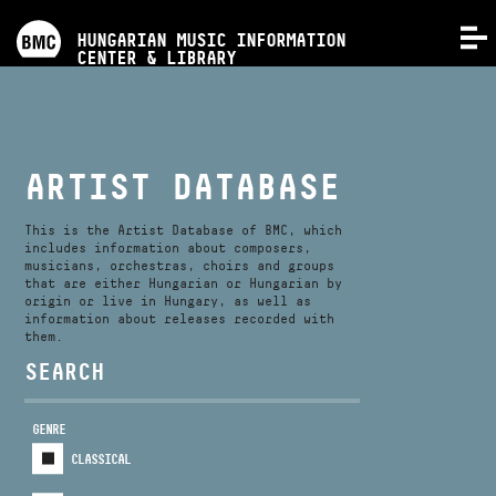
PROGRAMS
HUNGARIAN MUSIC INFORMATION
MENU
CENTER & LIBRARY
COMPETITIONS
TRAININGS
ARTIST DATABASE
RELEASES
This is the Artist Database of BMC, which
includes information about composers,
musicians, orchestras, choirs and groups
that are either Hungarian or Hungarian by
ABOUT US
origin or live in Hungary, as well as
information about releases recorded with
them.
CONTACT
SEARCH
GENRE
VIDEO GALLERY
CLASSICAL