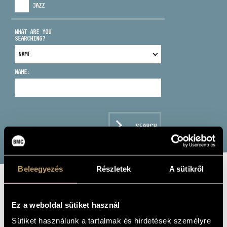
JAZZ
WHAT ARE YOU
SEARCHING?
ADDRESS
NAME:
EMAIL
infokozpont@bmc.hu
PHONE
SEARCH
OPENING HOURS
Beleegyezés
Részletek
A sütikről
TRIO ACOUSTIC
Ez a weboldal sütiket használ
FEATURING TONY
Sütiket használunk a tartalmak és hirdetések személyre