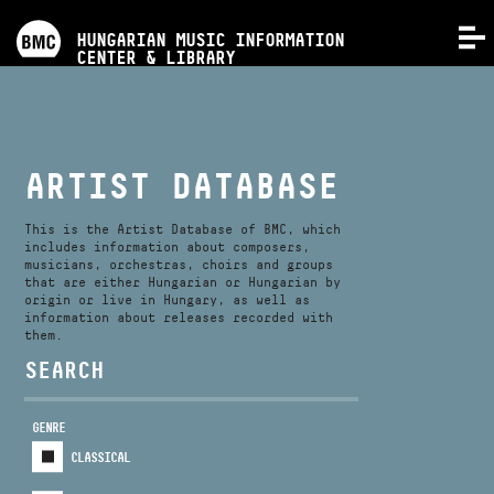
PROGRAMS
HUNGARIAN MUSIC INFORMATION
MENU
CENTER & LIBRARY
COMPETITIONS
TRAININGS
ARTIST DATABASE
RELEASES
This is the Artist Database of BMC, which
includes information about composers,
musicians, orchestras, choirs and groups
that are either Hungarian or Hungarian by
ABOUT US
origin or live in Hungary, as well as
information about releases recorded with
them.
CONTACT
SEARCH
GENRE
VIDEO GALLERY
CLASSICAL