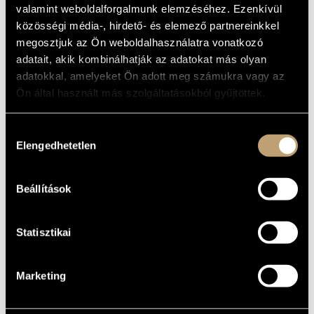
24 PRELUDES
valamint weboldalforgalmunk elemzéséhez. Ezenkívül
ARTIST DATABASE
közösségi média-, hirdető- és elemező partnereinkkel
Album
COMPOSITION DATABASE
megosztjuk az Ön weboldalhasználatra vonatkozó
adatait, akik kombinálhatják az adatokat más olyan
BASIC DATA
MUSIC LIBRARY, ONLINE CATALOG
adatokkal, amelyeket Ön adott meg számukra vagy az
Ön által használt más szolgáltatásokból gyűjtöttek.
Pyramid Records
LABEL
PYR13510
CATALOGUE
NO.
Hozzájárulás
DATE OF
Elengedhetetlen
kiválasztása
RELEASE
More about the CD
DETAILS
Beállítások
Krausz Adrienne
PERFORMERS
Statisztikai
Marketing