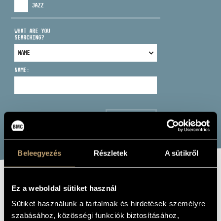
JAZZ
WHAT ARE YOU
SEARCHING?
ADDRESS
NAME:
EMAIL
infokozpont@bmc.hu
PHONE
SEARCH
OPENING HOURS
Beleegyezés
Részletek
A sütikről
CHOPIN -
Ez a weboldal sütiket használ
SHOSTAKOVITCH:
Sütiket használunk a tartalmak és hirdetések személyre
szabásához, közösségi funkciók biztosításához,