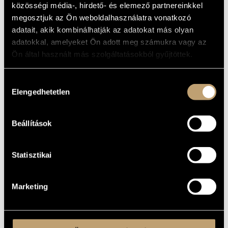
közösségi média-, hirdető- és elemező partnereinkkel
ARTIST DATABASE
BASIC DATA
megosztjuk az Ön weboldalhasználatra vonatkozó
adatait, akik kombinálhatják az adatokat más olyan
COMPOSITION DATABASE
Periferic Records
LABEL
adatokkal, amelyeket Ön adott meg számukra vagy az
VDCD1
CATALOGUE
MUSIC LIBRARY, ONLINE CATALOG
Ön által használt más szolgáltatásokból gyűjtöttek.
NO.
2007
DATE OF
RELEASE
Hozzájárulás
More about the CD
DETAILS
Elengedhetetlen
kiválasztása
Horváth Balázs
/
Sárvári-Kovács Zsolt
/
Váczi Dániel
CONTRIBUTORS
Beállítások
Statisztikai
Marketing