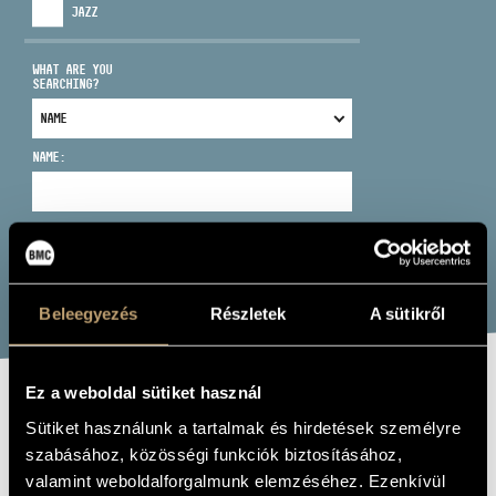
JAZZ
WHAT ARE YOU
SEARCHING?
ADDRESS
NAME:
EMAIL
infokozpont@bmc.hu
PHONE
SEARCH
Beleegyezés
Részletek
A sütikről
OPENING HOURS
Ez a weboldal sütiket használ
LUDENSZ
Sütiket használunk a tartalmak és hirdetések személyre
szabásához, közösségi funkciók biztosításához,
Album
valamint weboldalforgalmunk elemzéséhez. Ezenkívül