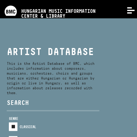
PROGRAMS
HUNGARIAN MUSIC INFORMATION
MENU
CENTER & LIBRARY
COMPETITIONS
TRAININGS
ARTIST DATABASE
RELEASES
This is the Artist Database of BMC, which
includes information about composers,
musicians, orchestras, choirs and groups
that are either Hungarian or Hungarian by
ABOUT US
origin or live in Hungary, as well as
information about releases recorded with
them.
CONTACT
SEARCH
GENRE
VIDEO GALLERY
CLASSICAL