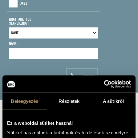
JAZZ
WHAT ARE YOU
SEARCHING?
ADDRESS
NAME:
EMAIL
infokozpont@bmc.hu
PHONE
SEARCH
OPENING HOURS
Beleegyezés
Részletek
A sütikről
PAPAJAZZ
Ez a weboldal sütiket használ
Album
Sütiket használunk a tartalmak és hirdetések személyre