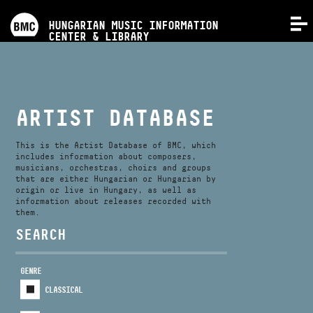
PROGRAMS
HUNGARIAN MUSIC INFORMATION
MENU
CENTER & LIBRARY
COMPETITIONS
TRAININGS
ARTIST DATABASE
RELEASES
This is the Artist Database of BMC, which
includes information about composers,
musicians, orchestras, choirs and groups
that are either Hungarian or Hungarian by
ABOUT US
origin or live in Hungary, as well as
information about releases recorded with
them.
CONTACT
SEARCH
GENRE
VIDEO GALLERY
CLASSICAL