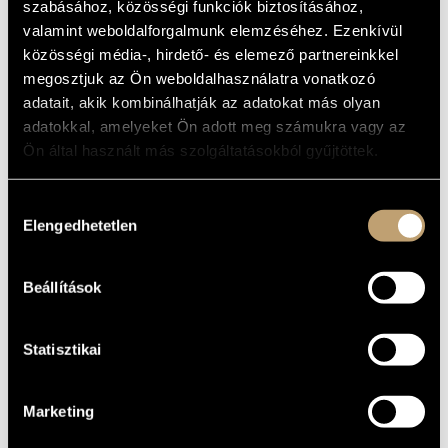
szabásához, közösségi funkciók biztosításához,
ARTIST DATABASE
BASIC DATA
valamint weboldalforgalmunk elemzéséhez. Ezenkívül
közösségi média-, hirdető- és elemező partnereinkkel
COMPOSITION DATABASE
Papajazz
LABEL
megosztjuk az Ön weboldalhasználatra vonatkozó
001
CATALOGUE
adatait, akik kombinálhatják az adatokat más olyan
MUSIC LIBRARY, ONLINE CATALOG
NO.
adatokkal, amelyeket Ön adott meg számukra vagy az
2006
DATE OF
Ön által használt más szolgáltatásokból gyűjtöttek.
RELEASE
More about the CD
DETAILS
Hozzájárulás
Korb Attila
/
Kovács Péter
/
Marsall László Dávid
/
Mazura
CONTRIBUTORS
Elengedhetetlen
kiválasztása
János
Papajazz
ADDITIONAL
Attila Sidoo - guitar
CONTRIBUTORS
Jenő Fekete - voice, guitar
Beállítások
Tibor Bényei - tuba
Antal Szabó - tuba
Statisztikai
Marketing