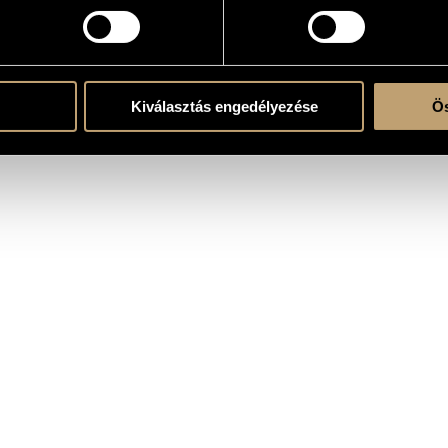
the CD
Kiválasztás engedélyezése
Ös
Quartet
/
Kozma Orsolya