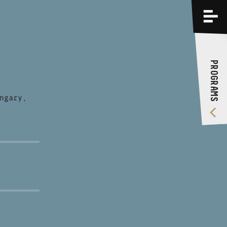
PROGRAMS
TRAININGS
PROGRAMS
ABOUT US
VIDEO GALLERY
ngary,