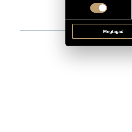
5186-52621-2
CATALOGUE NO.
2008
DATE OF RELEASE
More about 
DETAILS
Megtagad
Kozma Orsi 
CONTRIBUTORS