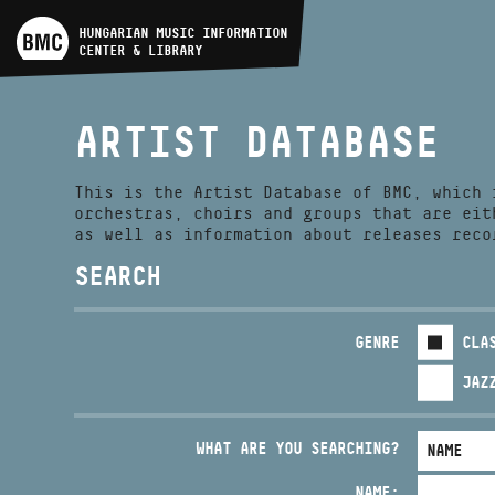
ARTIST DATABASE
HUNGARIAN MUSIC INFORMATION
CENTER & LIBRARY
COMPOSITION DATABASE
ARTIST DATABASE
MUSIC LIBRARY, ONLINE
CATALOG
This is the Artist Database of BMC, which 
orchestras, choirs and groups that are eit
as well as information about releases reco
SEARCH
GENRE
CLA
JAZ
WHAT ARE YOU SEARCHING?
NAME: