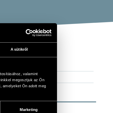
A sütikről
tosításához, valamint
einkkel megosztjuk az Ön
l, amelyeket Ön adott meg
Marketing