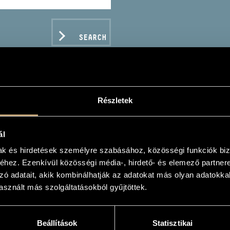
SEARCH
Részletek
E AND SEEK
AND SEEK)
ál
mak és hirdetések személyre szabásához, közösségi funkciók biz
hez. Ezenkívül közösségi média-, hirdető- és elemező partner
zó adatait, akik kombinálhatják az adatokat más olyan adatokka
sznált más szolgáltatásokból gyűjtöttek.
C DATA
Beállítások
Statisztikai