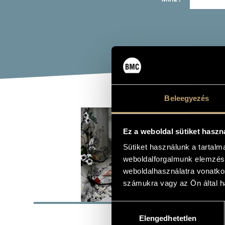
Beleegyezés
HID
(HIDE 
Ez a weboldal sütiket haszn
Sütiket használunk a tartal
Album
weboldalforgalmunk elemzésé
weboldalhasználatra vonatko
számukra vagy az Ön által ha
BASI
Hozzájárulás
Magneoton
LABEL
Elengedhetetlen
kiválasztása