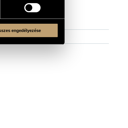
szes engedélyezése
Kulturális és Innovációs Minisztérium
Nemzeti Kulturális Alap
Ferencváros