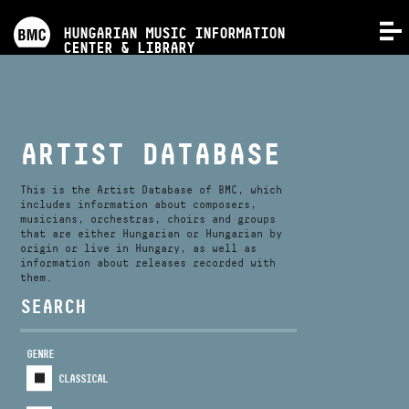
PROGRAMS
HUNGARIAN MUSIC INFORMATION
MENU
CENTER & LIBRARY
COMPETITIONS
TRAININGS
ARTIST DATABASE
RELEASES
This is the Artist Database of BMC, which
includes information about composers,
musicians, orchestras, choirs and groups
that are either Hungarian or Hungarian by
ABOUT US
origin or live in Hungary, as well as
information about releases recorded with
them.
CONTACT
SEARCH
GENRE
VIDEO GALLERY
CLASSICAL