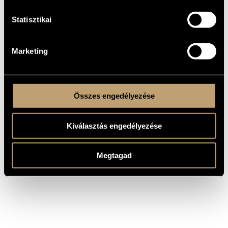
Statisztikai
COMPOSER
TITLE
Bartók Béla
For Children, BB 53
Bartók Béla
Mikrokosmos, BB 105
Marketing
Bartók Béla
Romanian Christmas Carols, BB 67
Bartók Béla
Ten Easy Piano Pieces, BB 51
Bartók Béla
The First Term at the Piano, BB 66
Összes engedélyezése
Kiválasztás engedélyezése
Megtagad