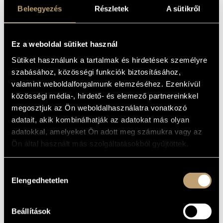
PIECES -
ARTIST DATABASE
Beleegyezés
Részletek
A sütikről
MIKROKOSMOS,
VOL.1
COMPOSITION DATABASE
Ez a weboldal sütiket használ
MUSIC LIBRARY, ONLINE CATALOG
Album
Sütiket használunk a tartalmak és hirdetések személyre
szabásához, közösségi funkciók biztosításához,
BASIC DATA
valamint weboldalforgalmunk elemzéséhez. Ezenkívül
közösségi média-, hirdető- és elemező partnereinkkel
Bartók Béla
COMPOSERS
megosztjuk az Ön weboldalhasználatra vonatkozó
Naxos
LABEL
adatait, akik kombinálhatják az adatokat más olyan
9.70207
CATALOGUE
adatokkal, amelyeket Ön adott meg számukra vagy az
NO.
Ön által használt más szolgáltatásokból gyűjtöttek.
2014
DATE OF
RELEASE
More about the CD
DETAILS
Hozzájárulás
Elengedhetetlen
kiválasztása
Kertész Lajos
CONTRIBUTORS
Beállítások
WORKS