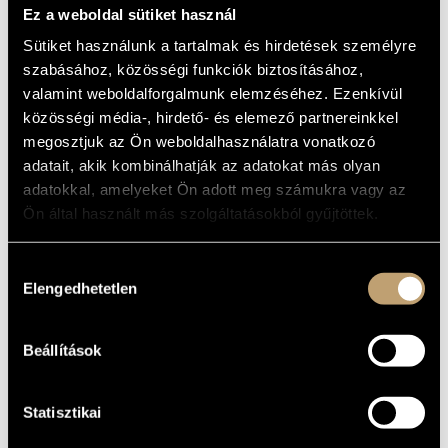
ARTIST DATABASE
Ez a weboldal sütiket használ
BASIC DATA
Sütiket használunk a tartalmak és hirdetések személyre
COMPOSITION DATABASE
Magánkiadás
szabásához, közösségi funkciók biztosításához,
LABEL
valamint weboldalforgalmunk elemzéséhez. Ezenkívül
VBP 020
CATALOGUE
MUSIC LIBRARY, ONLINE CATALOG
NO.
közösségi média-, hirdető- és elemező partnereinkkel
1994
DATE OF
megosztjuk az Ön weboldalhasználatra vonatkozó
RELEASE
adatait, akik kombinálhatják az adatokat más olyan
More about the CD
DETAILS
adatokkal, amelyeket Ön adott meg számukra vagy az
Teleki Miklós
PERFORMERS
Ön által használt más szolgáltatásokból gyűjtöttek.
WORKS
Hozzájárulás
Elengedhetetlen
kiválasztása
COMPOSER
TITLE
Liszt, Ferenc
B-A-C-H prelude and fugue
Beállítások
Franck, César
Choral in E-major
Lehotka,
Ein´ feste Burg - Choral
Gábor
Variations
Statisztikai
Dupré, Marcel
Noël-variations
Tibor,
Pastorale
Pikéthy