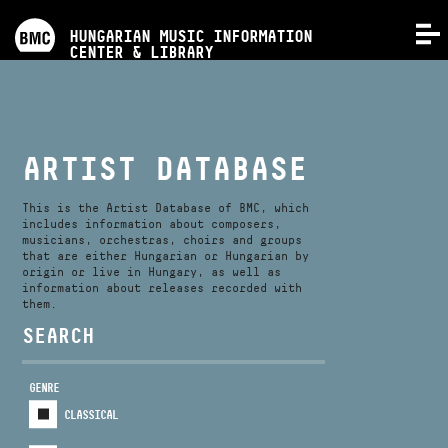
PROGRAMS
HUNGARIAN MUSIC INFORMATION
MENU
CENTER & LIBRARY
COMPETITIONS
TRAININGS
ARTIST DATABASE
RELEASES
This is the Artist Database of BMC, which
includes information about composers,
musicians, orchestras, choirs and groups
that are either Hungarian or Hungarian by
ABOUT US
origin or live in Hungary, as well as
information about releases recorded with
them.
CONTACT
SEARCH
GENRE
VIDEO GALLERY
CLASSICAL