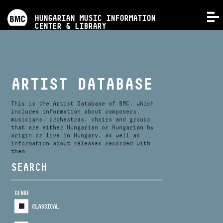
PROGRAMS
HUNGARIAN MUSIC INFORMATION
MENU
CENTER & LIBRARY
COMPETITIONS
TRAININGS
ARTIST DATABASE
RELEASES
This is the Artist Database of BMC, which
includes information about composers,
musicians, orchestras, choirs and groups
that are either Hungarian or Hungarian by
ABOUT US
origin or live in Hungary, as well as
information about releases recorded with
them.
CONTACT
SEARCH
GENRE
VIDEO GALLERY
CLASSICAL