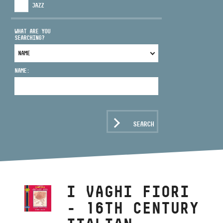
JAZZ
WHAT ARE YOU
SEARCHING?
ADDRESS
NAME:
EMAIL
infokozpont@bmc.hu
PHONE
SEARCH
OPENING HOURS
I VAGHI FIORI
- 16TH CENTURY