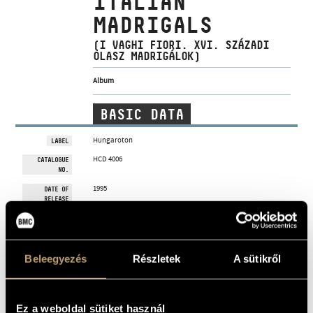
ITALIAN
ARTIST DATABASE
MADRIGALS
COMPOSITION DATABASE
(I VAGHI FIORI. XVI. SZÁZADI
OLASZ MADRIGÁLOK)
MUSIC LIBRARY, ONLINE CATALOG
Album
BASIC DATA
Hungaroton
LABEL
HCD 4006
CATALOGUE
NO.
1995
DATE OF
RELEASE
More about the CD
DETAILS
Tillai Aurél
PERFORMERS
Beleegyezés
Részletek
A sütikről
WORKS
Ez a weboldal sütiket használ
COMPOSER
TITLE