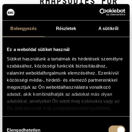
RHAPSODIES FOR
ARTIST DATABASE
PIANO
COMPOSITION DATABASE
(LISZT FERENC: MAGYAR
RAPSZÓDIÁK ZONGORÁRA)
Beleegyezés
Részletek
A sütikről
MUSIC LIBRARY, ONLINE CATALOG
Album
BASIC DATA
Ez a weboldal sütiket használ
Sütiket használunk a tartalmak és hirdetések személyre
Hungaroton
LABEL
szabásához, közösségi funkciók biztosításához,
HRC 1053
CATALOGUE
NO.
valamint weboldalforgalmunk elemzéséhez. Ezenkívül
2000
közösségi média-, hirdető- és elemező partnereinkkel
DATE OF
RELEASE
megosztjuk az Ön weboldalhasználatra vonatkozó
More about the CD
DETAILS
adatait, akik kombinálhatják az adatokat más olyan
Echo Collection
NOTE
adatokkal, amelyeket Ön adott meg számukra vagy az
Ön által használt más szolgáltatásokból gyűjtöttek.
Gabos Gábor
/
Torma Gabriella
/
Tusa Erzsébet
/
Zempléni
CONTRIBUTORS
Kornél
Hozzájárulás
Elengedhetetlen
kiválasztása