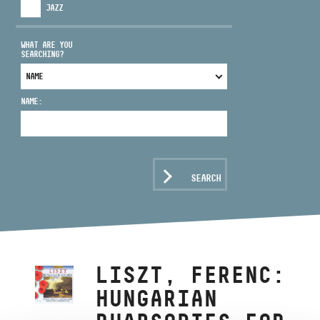
JAZZ
WHAT ARE YOU
SEARCHING?
ADDRESS
NAME:
EMAIL
infokozpont@bmc.hu
PHONE
SEARCH
OPENING HOURS
LISZT, FERENC:
HUNGARIAN