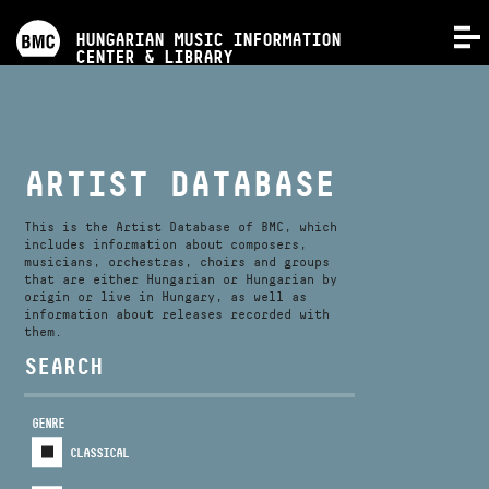
PROGRAMS
HUNGARIAN MUSIC INFORMATION
MENU
CENTER & LIBRARY
COMPETITIONS
TRAININGS
ARTIST DATABASE
RELEASES
This is the Artist Database of BMC, which
includes information about composers,
musicians, orchestras, choirs and groups
that are either Hungarian or Hungarian by
ABOUT US
origin or live in Hungary, as well as
information about releases recorded with
them.
CONTACT
SEARCH
GENRE
VIDEO GALLERY
CLASSICAL