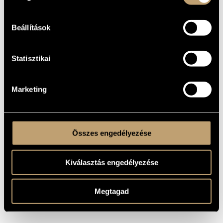
WORKS
COMPOSER
TITLE
Beállítások
Hungarian Rhapsody No. 10
Liszt Ferenc
(S.244/10)
Hungarian Rhapsody No. 12
Liszt Ferenc
Statisztikai
(S.244/12)
Hungarian Rhapsody No. 14
Liszt Ferenc
(S.244/14)
Hungarian Rhapsody No. 15
Marketing
Liszt Ferenc
(S.244/15)
Hungarian Rhapsody No. 17
Liszt Ferenc
(S.244/17)
Liszt Ferenc
Hungarian Rhapsody No. 2 (S.244/2)
Liszt Ferenc
Hungarian Rhapsody No. 5 (S.244/5)
Összes engedélyezése
Liszt Ferenc
Hungarian Rhapsody No. 6 (S.244/6)
Liszt Ferenc
Hungarian Rhapsody No. 9 (S.244/9)
Kiválasztás engedélyezése
Megtagad