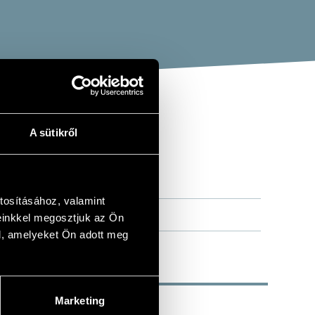
A sütikről
IPHANY
tosításához, valamint
einkkel megosztjuk az Ön
l, amelyeket Ön adott meg
Marketing