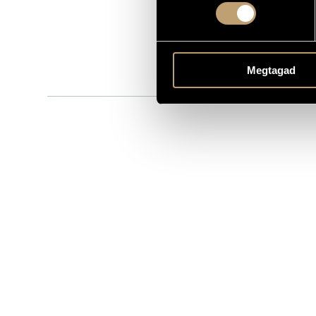
BMC CD 165
CATALOGUE NO.
2010
DATE OF RELEASE
More about 
DETAILS
Megtagad
Dobszay Lás
PERFORMERS