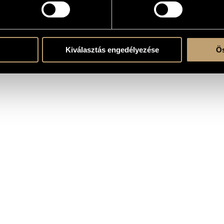
the CD
Kiválasztás engedélyezése
Ös
zló
/
Szendrei Janka