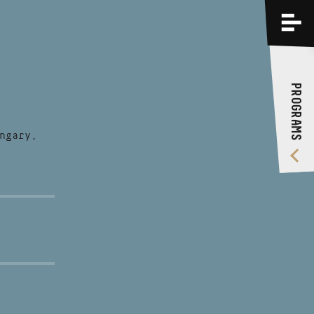
PROGRAMS
TRAININGS
PROGRAMS
ABOUT US
VIDEO GALLERY
ngary,