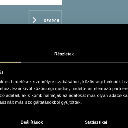
SEARCH
Részletek
ROSIAN CHANTS FOR EP
ál
ZIÁN ÉNEKEK VÍZKERESZTRE)
mak és hirdetések személyre szabásához, közösségi funkciók biz
hez. Ezenkívül közösségi média-, hirdető- és elemező partner
zó adatait, akik kombinálhatják az adatokat más olyan adatokka
sznált más szolgáltatásokból gyűjtöttek.
C DATA
Beállítások
Statisztikai
s