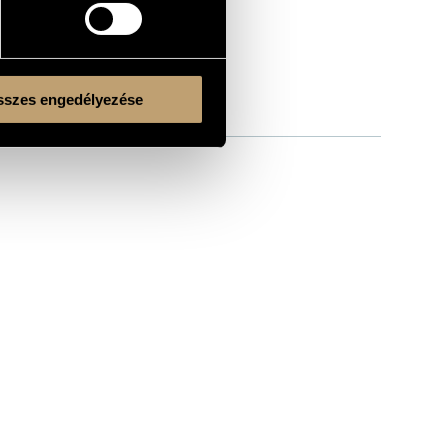
szes engedélyezése
Kulturális és Innovációs Minisztérium
Nemzeti Kulturális Alap
Ferencváros