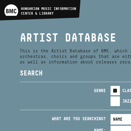
ARTIST DATABASE
HUNGARIAN MUSIC INFORMATION
CENTER & LIBRARY
COMPOSITION DATABASE
ARTIST DATABASE
MUSIC LIBRARY, ONLINE
CATALOG
This is the Artist Database of BMC, which 
orchestras, choirs and groups that are eit
as well as information about releases reco
SEARCH
GENRE
CLA
JAZ
WHAT ARE YOU SEARCHING?
NAME: