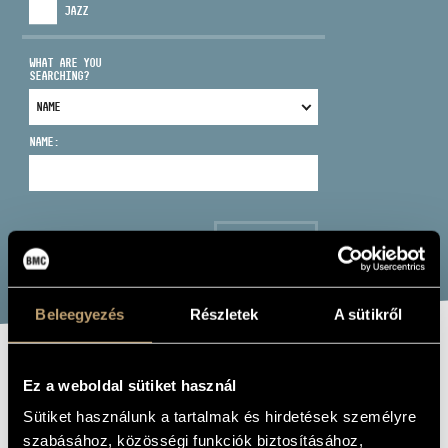
JAZZ
WHAT ARE YOU
SEARCHING?
ADDRESS
NAME:
EMAIL
infokozpont@bmc.hu
PHONE
SEARCH
OPENING HOURS
Beleegyezés
Részletek
A sütikről
HOMMAGE À
Ez a weboldal sütiket használ
KODÁLY
Sütiket használunk a tartalmak és hirdetések személyre
szabásához, közösségi funkciók biztosításához,