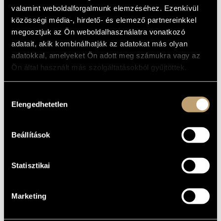
ARTIST DATABASE
Album
valamint weboldalforgalmunk elemzéséhez. Ezenkívül
közösségi média-, hirdető- és elemező partnereinkkel
BASIC DATA
COMPOSITION DATABASE
megosztjuk az Ön weboldalhasználatra vonatkozó
adatait, akik kombinálhatják az adatokat más olyan
BMC Records
LABEL
MUSIC LIBRARY, ONLINE CATALOG
adatokkal, amelyeket Ön adott meg számukra vagy az
BMC CD 155
CATALOGUE
Ön által használt más szolgáltatásokból gyűjtöttek.
NO.
2009
DATE OF
RELEASE
Hozzájárulás
More about the CD
Elengedhetetlen
DETAILS
kiválasztása
Borbély Mihály
PERFORMERS
Beállítások
Baló István
/
Horváth Balázs
/
Kántor Balázs
/
Szabó Dániel
CONTRIBUTORS
Statisztikai
Marketing