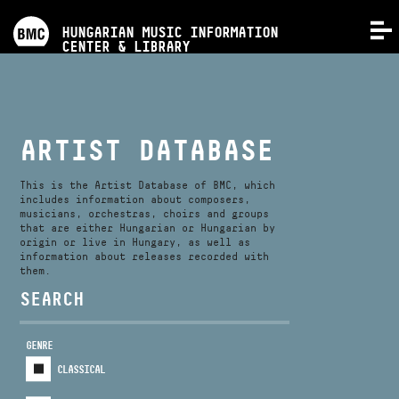
PROGRAMS
HUNGARIAN MUSIC INFORMATION
MENU
CENTER & LIBRARY
COMPETITIONS
TRAININGS
ARTIST DATABASE
RELEASES
This is the Artist Database of BMC, which
includes information about composers,
musicians, orchestras, choirs and groups
that are either Hungarian or Hungarian by
ABOUT US
origin or live in Hungary, as well as
information about releases recorded with
them.
CONTACT
SEARCH
GENRE
VIDEO GALLERY
CLASSICAL