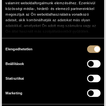
DELECTAMENTUM
valamint weboldalforgalmunk elemzéséhez. Ezenkívül
ARTIST DATABASE
közösségi média-, hirdető- és elemező partnereinkkel
Album
COMPOSITION DATABASE
megosztjuk az Ön weboldalhasználatra vonatkozó
adatait, akik kombinálhatják az adatokat más olyan
BASIC DATA
MUSIC LIBRARY, ONLINE CATALOG
adatokkal, amelyeket Ön adott meg számukra vagy az
Ön által használt más szolgáltatásokból gyűjtöttek.
BMC Records
LABEL
BMC CD 140
CATALOGUE
NO.
Hozzájárulás
2008
DATE OF
Elengedhetetlen
kiválasztása
RELEASE
More about the CD
DETAILS
Beállítások
Dobszay László
/
Szendrei Janka
PERFORMERS
Statisztikai
Marketing