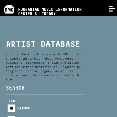
PROGRAMS
HUNGARIAN MUSIC INFORMATION
MENU
CENTER & LIBRARY
COMPETITIONS
TRAININGS
ARTIST DATABASE
RELEASES
This is the Artist Database of BMC, which
includes information about composers,
musicians, orchestras, choirs and groups
that are either Hungarian or Hungarian by
ABOUT US
origin or live in Hungary, as well as
information about releases recorded with
them.
CONTACT
SEARCH
GENRE
VIDEO GALLERY
CLASSICAL