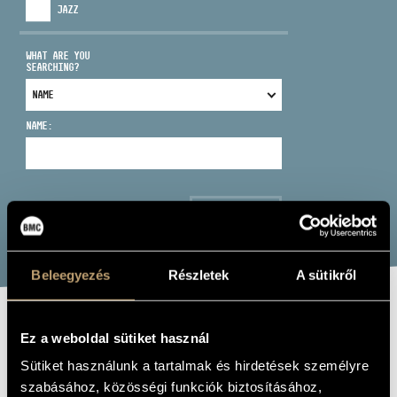
JAZZ
WHAT ARE YOU
SEARCHING?
ADDRESS
NAME:
EMAIL
infokozpont@bmc.hu
PHONE
SEARCH
OPENING HOURS
Beleegyezés
Részletek
A sütikről
SCHOLA
Ez a weboldal sütiket használ
HUNGARICA:
Sütiket használunk a tartalmak és hirdetések személyre
szabásához, közösségi funkciók biztosításához,