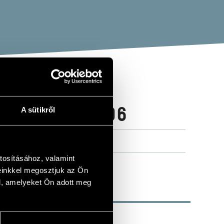
 BAND - 2006
A sütikről
tosításához, valamint
einkkel megosztjuk az Ön
l, amelyeket Ön adott meg