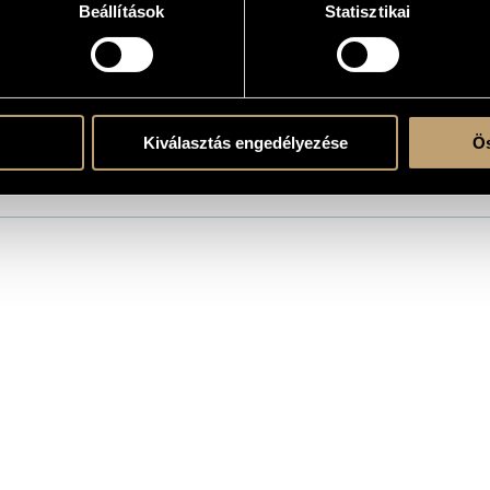
Beállítások
Statisztikai
5
the CD
or
/
Berki Tamás
/
Deseő Csaba
/
Halmos Vilmos
/
Kelemen Zsolt
/
Kovacsevics Gáb
Kiválasztás engedélyezése
Ös
mos
/
Szalóky Béla
/
Vargyas Zsolt
/
Zoltán Béla
ers