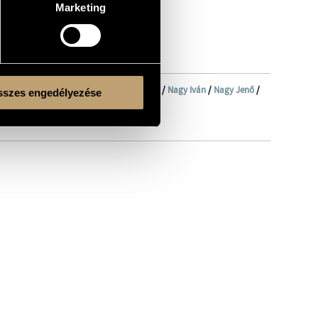
Marketing
or
/
Marsall László Dávid
/
Micheller Myrtill
/
Nagy Iván
/
Nagy Jenő
/
szes engedélyezése