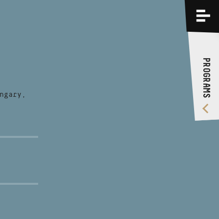
PROGRAMS
TRAININGS
PROGRAMS
ABOUT US
VIDEO GALLERY
ngary,