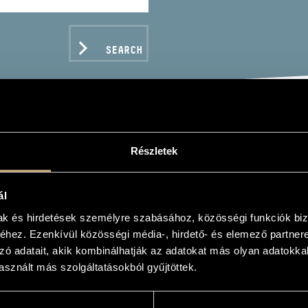
SEARCH
T OF BENKÓ DIXIELAND
Részletek
ál
mak és hirdetések személyre szabásához, közösségi funkciók biz
hez. Ezenkívül közösségi média-, hirdető- és elemező partner
zó adatait, akik kombinálhatják az adatokat más olyan adatokka
C DATA
sznált más szolgáltatásokból gyűjtöttek.