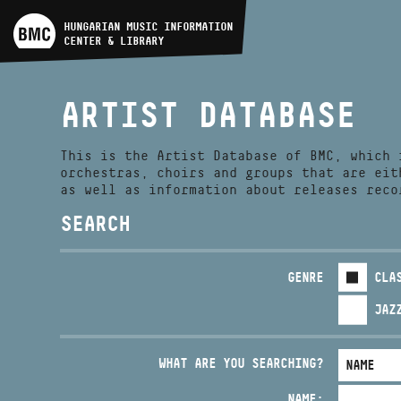
ARTIST DATABASE
HUNGARIAN MUSIC INFORMATION
CENTER & LIBRARY
COMPOSITION DATABASE
ARTIST DATABASE
MUSIC LIBRARY, ONLINE
CATALOG
This is the Artist Database of BMC, which 
orchestras, choirs and groups that are eit
as well as information about releases reco
SEARCH
GENRE
CLA
JAZ
WHAT ARE YOU SEARCHING?
NAME: