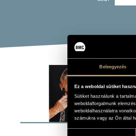
BES
Beleegyezés
Album
Ez a weboldal sütiket haszn
Sütiket használunk a tartal
weboldalforgalmunk elemzésé
weboldalhasználatra vonatko
BASI
számukra vagy az Ön által ha
Bencolor
LABEL
Hozzájárulás