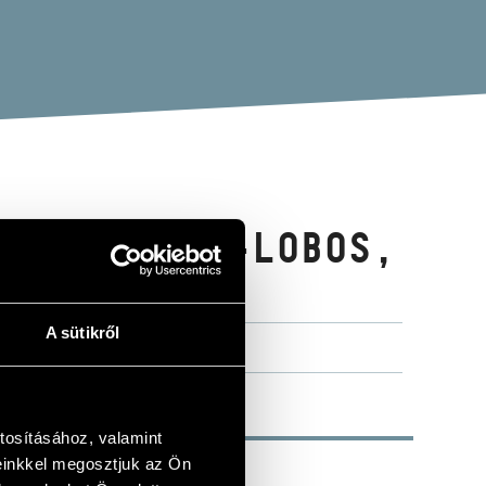
ETI, VILLA-LOBOS,
KHAUSEN
A sütikről
tosításához, valamint
einkkel megosztjuk az Ön