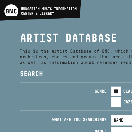
ARTIST DATABASE
HUNGARIAN MUSIC INFORMATION
CENTER & LIBRARY
COMPOSITION DATABASE
ARTIST DATABASE
MUSIC LIBRARY, ONLINE
CATALOG
This is the Artist Database of BMC, which 
orchestras, choirs and groups that are eit
as well as information about releases reco
SEARCH
GENRE
CLA
JAZ
WHAT ARE YOU SEARCHING?
NAME: