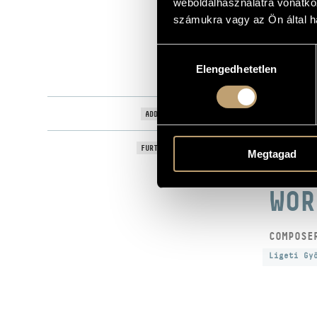
weboldalhasználatra vonatko
Valois
LABEL
számukra vagy az Ön által ha
4639
CATALOGUE NO.
Hozzájárulás
1992
DATE OF RELEASE
Elengedhetetlen
kiválasztása
More about 
DETAILS
Quintette M
ADDITIONAL CONTRIBUTORS
Further work
FURTHER COMPOSERS, WORKS
Megtagad
Samuel Barb
WOR
COMPOSE
Ligeti Gy