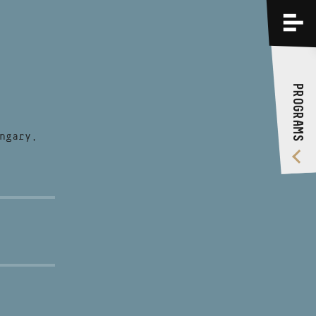
PROGRAMS
TRAININGS
PROGRAMS
ABOUT US
VIDEO GALLERY
ngary,