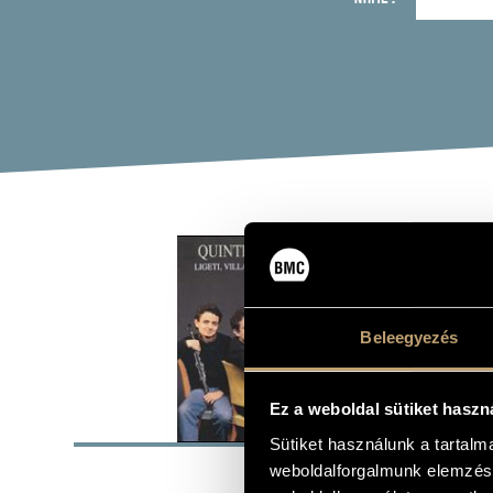
QUI
BAR
Beleegyezés
Album
Ez a weboldal sütiket haszn
BASI
Sütiket használunk a tartal
weboldalforgalmunk elemzésé
Ligeti Györg
COMPOSERS