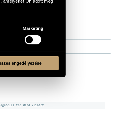
l, amelyeket Ön adott meg
Marketing
h horn (or French horn) & bassoon, A. 231;
szes engedélyezése
nz Stockhausen: Adieu
Bagatells for Wind Quintet