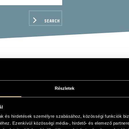
SEARCH
NTETTE MORAGUES: LIG
BER, HINDEMITH, STOC
Részletek
ál
C DATA
mak és hirdetések személyre szabásához, közösségi funkciók biz
hez. Ezenkívül közösségi média-, hirdető- és elemező partner
y