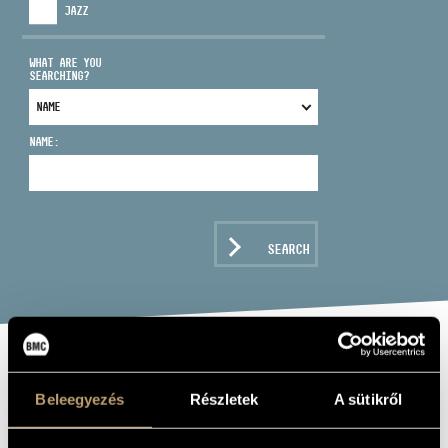
JAZZ
WHAT ARE YOU
SEARCHING?
ADDRESS
NAME:
EMAIL
infokozpont@bmc.hu
PHONE
SEARCH
OPENING HOURS
LISZT:
Beleegyezés
Részletek
A sütikről
SYMPHONIC