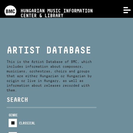
PROGRAMS
HUNGARIAN MUSIC INFORMATION
MENU
CENTER & LIBRARY
COMPETITIONS
TRAININGS
ARTIST DATABASE
RELEASES
This is the Artist Database of BMC, which
includes information about composers,
musicians, orchestras, choirs and groups
that are either Hungarian or Hungarian by
ABOUT US
origin or live in Hungary, as well as
information about releases recorded with
them.
CONTACT
SEARCH
GENRE
VIDEO GALLERY
CLASSICAL