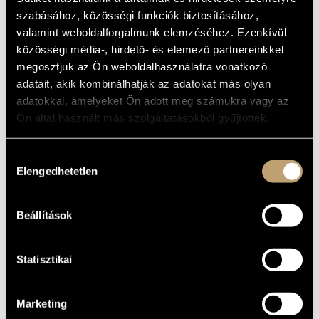
ARTIST DATABASE
szabásához, közösségi funkciók biztosításához,
Album
valamint weboldalforgalmunk elemzéséhez. Ezenkívül
COMPOSITION DATABASE
közösségi média-, hirdető- és elemező partnereinkkel
BASIC DATA
megosztjuk az Ön weboldalhasználatra vonatkozó
MUSIC LIBRARY, ONLINE CATALOG
adatait, akik kombinálhatják az adatokat más olyan
Hungaroton
LABEL
adatokkal, amelyeket Ön adott meg számukra vagy az
HCD 31086
CATALOGUE
NO.
Ön által használt más szolgáltatásokból gyűjtöttek.
1995
DATE OF
RELEASE
Hozzájárulás
More about the CD
DETAILS
Elengedhetetlen
kiválasztása
Dobszay László
/
Szendrei Janka
PERFORMERS
first release: SLPD 31086, 1989
NOTE
Beállítások
Fodor Ildikó
/
Héja Benedek
/
Keresztessy Péter
/
Kéringer
CONTRIBUTORS
László
/
Schütz Gergely
/
Soós András
/
Vágvölgyi Balázs
Statisztikai
Marketing