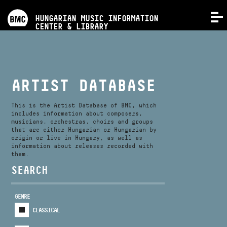
PROGRAMS
HUNGARIAN MUSIC INFORMATION
MENU
CENTER & LIBRARY
COMPETITIONS
TRAININGS
ARTIST DATABASE
RELEASES
This is the Artist Database of BMC, which
includes information about composers,
musicians, orchestras, choirs and groups
that are either Hungarian or Hungarian by
ABOUT US
origin or live in Hungary, as well as
information about releases recorded with
them.
CONTACT
SEARCH
GENRE
VIDEO GALLERY
CLASSICAL