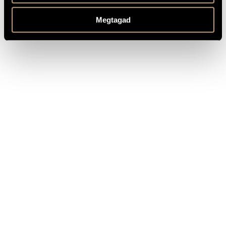
Traditor autem - Benedictus
Unknown
antiphon
Megtagad
Vadis, propitiator -
Unknown
Responsory