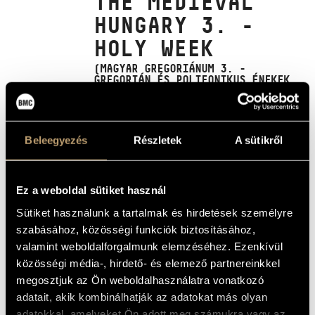
THE MEDIEVAL
ARTIST DATABASE
HUNGARY 3. -
HOLY WEEK
COMPOSITION DATABASE
(MAGYAR GREGORIÁNUM 3. -
MUSIC LIBRARY, ONLINE CATALOG
GREGORIÁN ÉS POLIFONIKUS ÉNEKEK
A KÖZÉPKORI MAGYARORSZÁGRÓL -
NAGYHÉT)
Album
Beleegyezés
Részletek
A sütikről
BASIC DATA
Hungaroton
LABEL
Ez a weboldal sütiket használ
HCD 12049
CATALOGUE
Sütiket használunk a tartalmak és hirdetések személyre
NO.
szabásához, közösségi funkciók biztosításához,
1994
DATE OF
valamint weboldalforgalmunk elemzéséhez. Ezenkívül
RELEASE
közösségi média-, hirdető- és elemező partnereinkkel
More about the CD
DETAILS
megosztjuk az Ön weboldalhasználatra vonatkozó
Dobszay László
/
Szendrei Janka
PERFORMERS
adatait, akik kombinálhatják az adatokat más olyan
Reissue of Hungaroton SLPX 12049 (1979)
NOTE
adatokkal, amelyeket Ön adott meg számukra vagy az