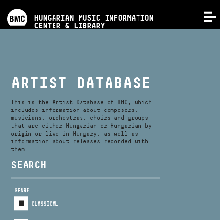
PROGRAMS
HUNGARIAN MUSIC INFORMATION
MENU
CENTER & LIBRARY
COMPETITIONS
TRAININGS
ARTIST DATABASE
RELEASES
This is the Artist Database of BMC, which
includes information about composers,
musicians, orchestras, choirs and groups
that are either Hungarian or Hungarian by
ABOUT US
origin or live in Hungary, as well as
information about releases recorded with
them.
CONTACT
SEARCH
GENRE
VIDEO GALLERY
CLASSICAL