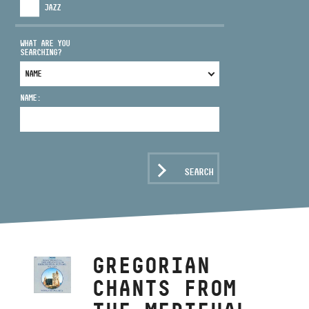
JAZZ
WHAT ARE YOU
SEARCHING?
ADDRESS
NAME:
EMAIL
infokozpont@bmc.hu
PHONE
SEARCH
OPENING HOURS
GREGORIAN
CHANTS FROM