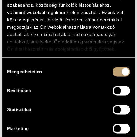
ARABESKE
ARTIST DATABASE
szabásához, közösségi funkciók biztosításához,
valamint weboldalforgalmunk elemzéséhez. Ezenkívül
Album
COMPOSITION DATABASE
közösségi média-, hirdető- és elemező partnereinkkel
megosztjuk az Ön weboldalhasználatra vonatkozó
BASIC DATA
MUSIC LIBRARY, ONLINE CATALOG
adatait, akik kombinálhatják az adatokat más olyan
Elatus
LABEL
adatokkal, amelyeket Ön adott meg számukra vagy az
0927-49612-2
Ön által használt más szolgáltatásokból gyűjtöttek.
CATALOGUE
NO.
DATE OF
Hozzájárulás
RELEASE
Elengedhetetlen
kiválasztása
More about the CD
DETAILS
Schiff András
PERFORMERS
Beállítások
Arabeske, Davidsbündlertänze, Blumenstücke,
FURTHER
Symphonische Etüden Op. 13
COMPOSERS,
WORKS
Statisztikai
Marketing