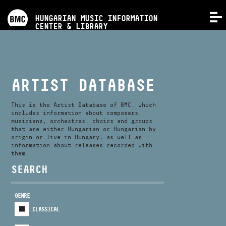
PROGRAMS
HUNGARIAN MUSIC INFORMATION
MENU
CENTER & LIBRARY
COMPETITIONS
TRAININGS
ARTIST DATABASE
RELEASES
This is the Artist Database of BMC, which
includes information about composers,
musicians, orchestras, choirs and groups
that are either Hungarian or Hungarian by
ABOUT US
origin or live in Hungary, as well as
information about releases recorded with
them.
CONTACT
SEARCH
GENRE
VIDEO GALLERY
CLASSICAL