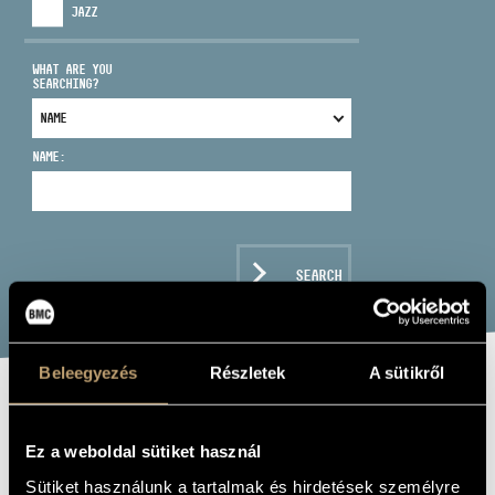
JAZZ
WHAT ARE YOU
SEARCHING?
ADDRESS
NAME:
EMAIL
infokozpont@bmc.hu
PHONE
SEARCH
OPENING HOURS
Beleegyezés
Részletek
A sütikről
SCHUMANN,
ROBERT:
Ez a weboldal sütiket használ
Sütiket használunk a tartalmak és hirdetések személyre