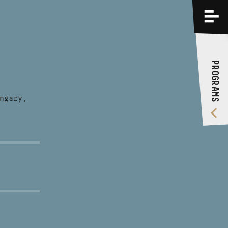
PROGRAMS
TRAININGS
PROGRAMS
ABOUT US
VIDEO GALLERY
ngary,