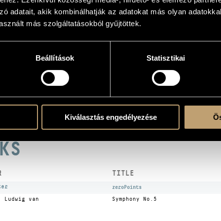
zó adatait, akik kombinálhatják az adatokat más olyan adatokka
s
sznált más szolgáltatásokból gyűjtöttek.
Beállítások
Statisztikai
the CD
ymfoniker (The National Orchestra of Sweden)
odern
Kiválasztás engedélyezése
Ös
KS
R
TITLE
ter
zeroPoints
, Ludwig van
Symphony No.5