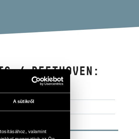
TS / BEETHOVEN:
FÓNIA)
A sütikről
tosításához, valamint
einkkel megosztjuk az Ön