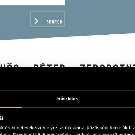
SEARCH
VÖS, PÉTER: ZEROPOIN
PHONY NO.5
S PÉTER: ZEROPOINTS / BEETHOVEN: V. SZIM
Részletek
ál
C DATA
mak és hirdetések személyre szabásához, közösségi funkciók biz
hez. Ezenkívül közösségi média-, hirdető- és elemező partner