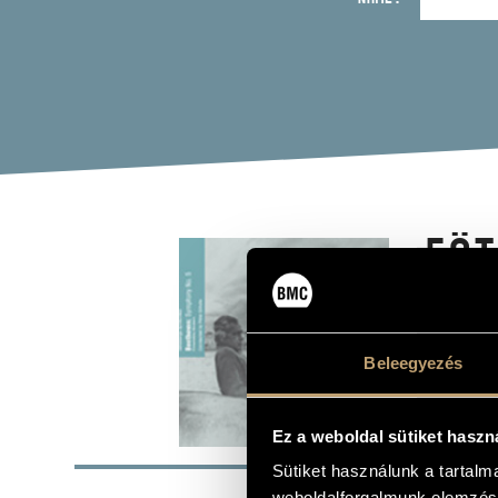
EÖT
SYM
(EÖTVÖ
Beleegyezés
Album
Ez a weboldal sütiket haszn
BASI
Sütiket használunk a tartal
Eötvös Péter
COMPOSERS
weboldalforgalmunk elemzésé