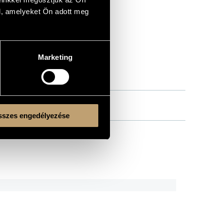
l, amelyeket Ön adott meg
Marketing
szes engedélyezése