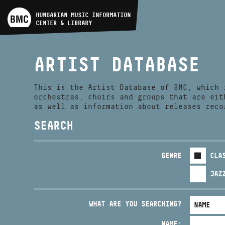
ARTIST DATABASE
HUNGARIAN MUSIC INFORMATION
CENTER & LIBRARY
COMPOSITION DATABASE
ARTIST DATABASE
MUSIC LIBRARY, ONLINE
CATALOG
This is the Artist Database of BMC, which 
orchestras, choirs and groups that are eit
as well as information about releases reco
SEARCH
GENRE
CLA
JAZ
WHAT ARE YOU SEARCHING?
NAME: