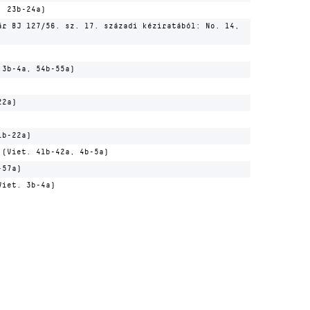
. 23b-24a)
ár BJ 127/56. sz. 17. századi kéziratából: No. 14,
 3b-4a, 54b-55a)
22a)
1b-22a)
 (Viet. 41b-42a, 4b-5a)
-57a)
Viet. 3b-4a)