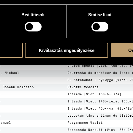
CÍM
n
(Bergamasca) Pargamasca (Viet. 
Beállítások
Statisztikai
(Gyászzene) Tegnap gróf halála.
n
50b-51a, 53b-54a)
n
3 tánc (Viet. 7b-8a, 55b-56b)
n
Alia (chorea) (Viet. 48b-49a, 5
ohann Hermann
Allemande e Tripla (Banchetto M
Kiválasztás engedélyezése
Ös
s, Michael
Ballet (Terpsichore 1612)
n
Chorea polonica (Viet. 56-57a, 
n
Chorea sponsa (Viet. 46b-47a, 5
s, Michael
Courrante de monsieur de Terme 
n
G. Sarabanda - Sylwyga (Viet. 2
, Johann Heinrich
Gavotte tedesca
n
Intrada (Viet. 136-b-137a)
n
Intrada (Viet. 140b-141a, 133b-
n
Intrada (Viet. 43b-44a, 41b-42a
n
Lapockás tánc a Linus és Vietór
Samuel
Pargamasco Varirt
n
Sarabanda-Darauff (Viet. 23b-24