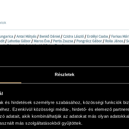
atok
ungarica
/
Antal Mátyás
/
Benkő Dániel
/
Czidra László
/
Erdélyi Csaba
/
Farkas Már
dit
/
Lehotka Gábor
/
Maros Éva
/
Pertis Zsuzsa
/
Pongrácz Gábor
/
Rolla János
/
S
sdy Frigyes
/
Virágh László
/
Zalay Tamás
ocal Quintet
 - soprano
 - alto recorder
ai - tenor recorder
i - bass recorder
Részletek
i - discant pommer
 - trombone
 - trombone
z Jr. - percussion
ál
 - bass
mak és hirdetések személyre szabásához, közösségi funkciók biz
hez. Ezenkívül közösségi média-, hirdető- és elemező partner
EK
zó adatait, akik kombinálhatják az adatokat más olyan adatokka
sznált más szolgáltatásokból gyűjtöttek.