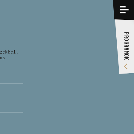
PROGRAMOK
KÉPZÉSEK
PROGRAMOK
RÓLUNK
zekkel,
VIDEÓ GALÉRIA
os