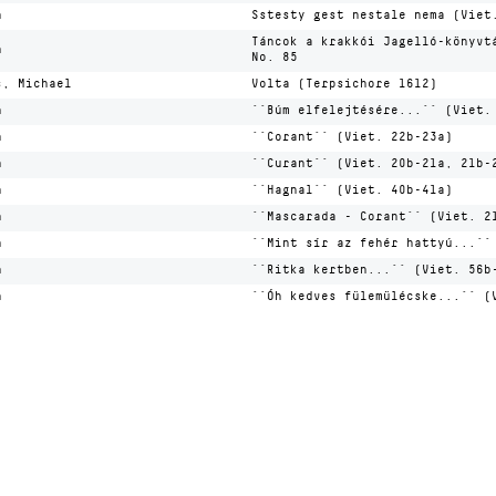
n
Sstesty gest nestale nema (Viet
Táncok a krakkói Jagelló-könyvt
n
No. 85
s, Michael
Volta (Terpsichore 1612)
n
´´Búm elfelejtésére...´´ (Viet.
n
´´Corant´´ (Viet. 22b-23a)
n
´´Curant´´ (Viet. 20b-21a, 21b-
n
´´Hagnal´´ (Viet. 40b-41a)
n
´´Mascarada - Corant´´ (Viet. 2
n
´´Mint sír az fehér hattyú...´´
n
´´Ritka kertben...´´ (Viet. 56b
n
´´Óh kedves fülemülécske...´´ (