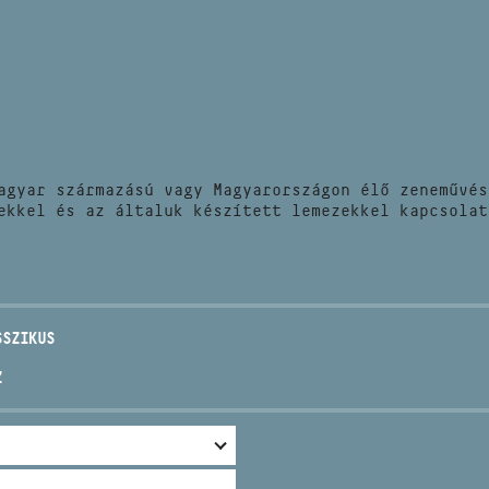
HÍREK
CÍM
VERSENYEK
EMAIL
infokozpont@bmc.hu
KIADVÁNYOK
TELEFON
agyar származású vagy Magyarországon élő zeneművés
KAPCSOLAT
ekkel és az általuk készített lemezekkel kapcsolat
NYITVA TARTÁS
SSZIKUS
Z