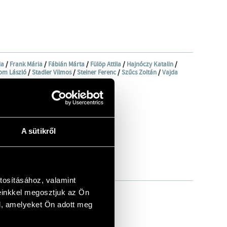
ia
/
Frank Mária
/
Fábián Márta
/
Fülöp Attila
/
Hajnóczy Katalin
/
om László
/
Stadler Vilmos
/
Steiner Ferenc
/
Szűcs Zoltán
/
Vajda
A sütikről
tosításához, valamint
einkkel megosztjuk az Ön
l, amelyeket Ön adott meg