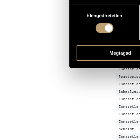
SZERZŐ
Hozzájárulás
Ismeretle
Elengedhetetlen
kiválasztása
Ismeretle
Ismeretle
Ismeretle
Schein, J
Megtagad
Praetoriu
Ismeretle
Ismeretle
Praetoriu
Ismeretle
Schmelzer
Ismeretle
Ismeretle
Ismeretle
Ismeretle
Scheidt, 
Ismeretle