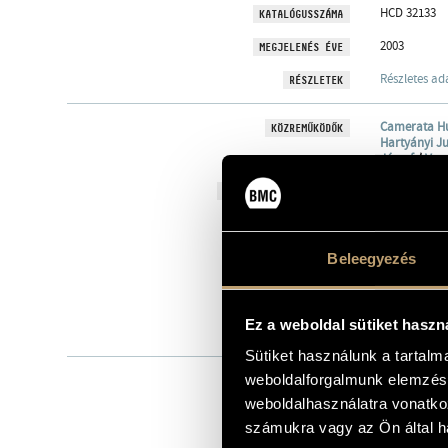
HCD 32133
KATALÓGUSSZÁMA
2003
MEGJELENÉS ÉVE
Részletes ad
RÉSZLETEK
Camerata H
KÖZREMŰKÖDŐK
Hartyányi Ju
József
/
Vara
Primavera V
TOVÁBBI KÖZREMŰKÖDŐK
Klára Bodza
Dénes Balogh
Zsolt Barany
László Újház
Beleegyezés
Csaba Turán
György Zilcz
József Nagy
János Schwar
Ez a weboldal sütiket haszn
András Fehér
Sütiket használunk a tartal
weboldalforgalmunk elemzésé
MŰV
weboldalhasználatra vonatko
számukra vagy az Ön által ha