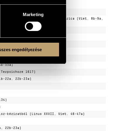
19b-20a)
Marketing
.. - Olach tancz - (chorea) Hungarica (Viet. 8b-9a,
1b-52a)
usicale 1617)
szes engedélyezése
41b-42b, 44b-45a)
4b-55a)
(Terpsichore 1617)
1b-22a, 22b-23a)
134)
)
isz-kéziratból (Linus XXVII, Viet. 46-47a)
a, 22b-23a)