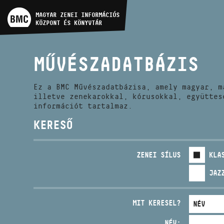
MŰVÉSZADATBÁZIS
MAGYAR ZENEI INFORMÁCIÓS
KÖZPONT ÉS KÖNYVTÁR
ZENEMŰ-ADATBÁZIS
MŰVÉSZADATBÁZIS
ZENEI KÖNYVTÁR, ONLINE
KATALÓGUS
Ez a BMC Művészadatbázisa, amely magyar, m
illetve zenekarokkal, kórusokkal, együttes
információt tartalmaz.
KERESŐ
ZENEI SÍLUS
KLA
JAZ
MIT KERESEL?
NÉV: