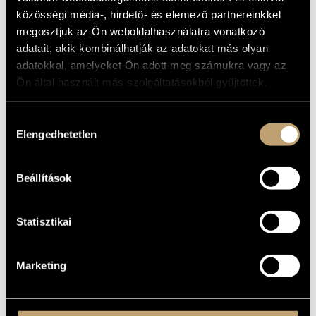
ALAPADATOK
MŰVÉSZADATBÁZIS
közösségi média-, hirdető- és elemező partnereinkkel
Budapest
SZÜLETÉSI
megosztjuk az Ön weboldalhasználatra vonatkozó
HELY
ZENEMŰ-ADATBÁZIS
adatait, akik kombinálhatják az adatokat más olyan
SZÜLETÉSI
adatokkal, amelyeket Ön adott meg számukra vagy az
DÁTUM
ZENEI KÖNYVTÁR, ONLINE KATALÓGUS
Ön által használt más szolgáltatásokból gyűjtöttek.
BIOGRÁFIA
DISZKOGRÁFIA
Hozzájárulás
Elengedhetetlen
kiválasztása
MŰJEGYZÉK
lásd:
Elek Szilvia
- zongoraművész
Beállítások
Statisztikai
Marketing