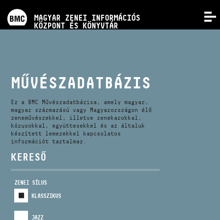
PROGRAMOK
MAGYAR ZENEI INFORMÁCIÓS
MENÜ
KÖZPONT ÉS KÖNYVTÁR
VERSENYEK
KÉPZÉSEK
MŰVÉSZADATBÁZIS
KIADVÁNYOK
Ez a BMC Művészadatbázisa, amely magyar,
magyar származású vagy Magyarországon élő
zeneművészekkel, illetve zenekarokkal,
kórusokkal, együttesekkel és az általuk
RÓLUNK
készített lemezekkel kapcsolatos
információt tartalmaz.
KERESŐ
KAPCSOLAT
ZENEI SÍLUS
VIDEÓ GALÉRIA
KLASSZIKUS
JAZZ