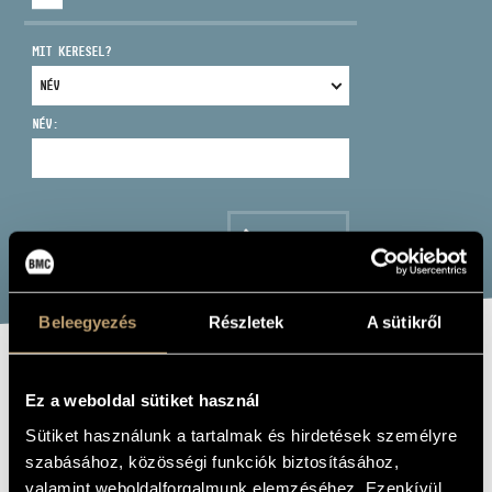
MIT KERESEL?
NÉV:
CÍM
EMAIL
infokozpont@bmc.hu
KERESÉS
TELEFON
Beleegyezés
Részletek
A sütikről
NYITVA TARTÁS
ELEK SZILVIA
Ez a weboldal sütiket használ
Sütiket használunk a tartalmak és hirdetések személyre
Zeneszerző
szabásához, közösségi funkciók biztosításához,
valamint weboldalforgalmunk elemzéséhez. Ezenkívül