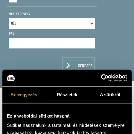
MIT KERESEL?
NÉV:
CÍM
EMAIL
infokozpont@bmc.hu
KERESÉS
TELEFON
NYITVA TARTÁS
Beleegyezés
Részletek
A sütikről
BLUM TAMÁS
Ez a weboldal sütiket használ
karmester
Sütiket használunk a tartalmak és hirdetések személyre
szabásához, közösségi funkciók biztosításához,