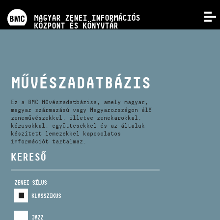
PROGRAMOK
MAGYAR ZENEI INFORMÁCIÓS
MENÜ
KÖZPONT ÉS KÖNYVTÁR
VERSENYEK
KÉPZÉSEK
MŰVÉSZADATBÁZIS
KIADVÁNYOK
Ez a BMC Művészadatbázisa, amely magyar,
magyar származású vagy Magyarországon élő
zeneművészekkel, illetve zenekarokkal,
kórusokkal, együttesekkel és az általuk
RÓLUNK
készített lemezekkel kapcsolatos
információt tartalmaz.
KERESŐ
KAPCSOLAT
ZENEI SÍLUS
VIDEÓ GALÉRIA
KLASSZIKUS
JAZZ