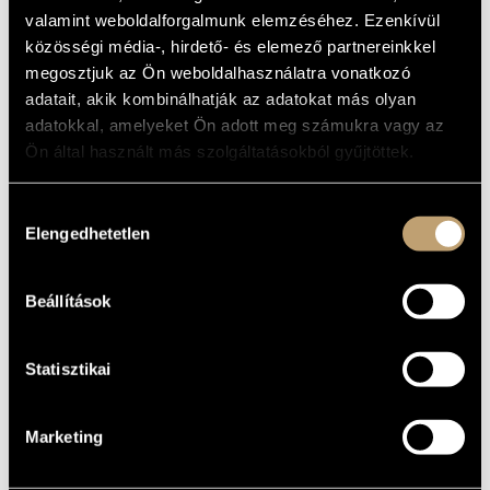
ALAPADATOK
MŰVÉSZADATBÁZIS
valamint weboldalforgalmunk elemzéséhez. Ezenkívül
Zürich
SZÜLETÉSI
közösségi média-, hirdető- és elemező partnereinkkel
HELY
ZENEMŰ-ADATBÁZIS
megosztjuk az Ön weboldalhasználatra vonatkozó
1927
SZÜLETÉSI
adatait, akik kombinálhatják az adatokat más olyan
DÁTUM
ZENEI KÖNYVTÁR, ONLINE KATALÓGUS
adatokkal, amelyeket Ön adott meg számukra vagy az
Ön által használt más szolgáltatásokból gyűjtöttek.
DISZKOGRÁFIA
DÁTUM
CÍM
KIADÓ
KÓD
MEGJEGYZÉS
Hozzájárulás
Petrovics Emil: C'est
Elengedhetetlen
kiválasztása
la guerre; VI.
kantáta
HCD
2000
Hungaroton
31958
(Petrovics, Emil:
C'est la guerre;
Cantata No. 6)
Beállítások
Statisztikai
Marketing