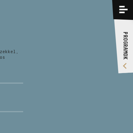
PROGRAMOK
KÉPZÉSEK
PROGRAMOK
RÓLUNK
zekkel,
VIDEÓ GALÉRIA
os