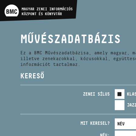
MŰVÉSZADATBÁZIS
MAGYAR ZENEI INFORMÁCIÓS
KÖZPONT ÉS KÖNYVTÁR
ZENEMŰ-ADATBÁZIS
MŰVÉSZADATBÁZIS
ZENEI KÖNYVTÁR, ONLINE
KATALÓGUS
Ez a BMC Művészadatbázisa, amely magyar, m
illetve zenekarokkal, kórusokkal, együttes
információt tartalmaz.
KERESŐ
ZENEI SÍLUS
KLA
JAZ
MIT KERESEL?
NÉV: