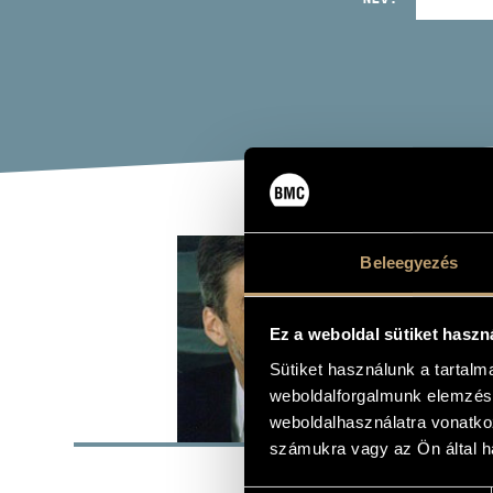
CSE
Beleegyezés
ének - bassz
Ez a weboldal sütiket haszn
Sütiket használunk a tartal
weboldalforgalmunk elemzésé
ALAP
weboldalhasználatra vonatko
számukra vagy az Ön által ha
SZÜLETÉSI HELY