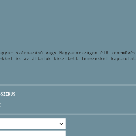
HÍREK
CÍM
VERSENYEK
EMAIL
infokozpont@bmc.hu
KIADVÁNYOK
TELEFON
agyar származású vagy Magyarországon élő zeneművés
KAPCSOLAT
ekkel és az általuk készített lemezekkel kapcsolat
NYITVA TARTÁS
SSZIKUS
Z