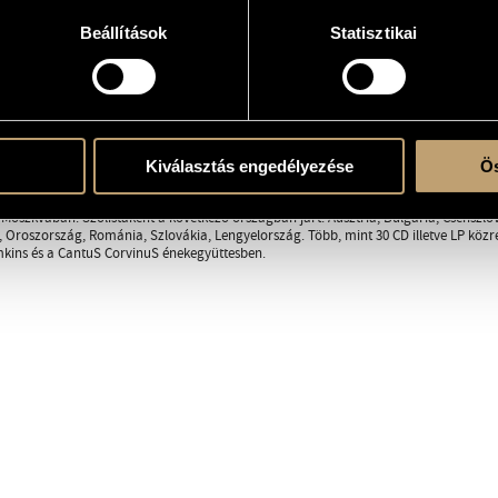
Beállítások
Statisztikai
inus
RÁFIA
DISZKOGRÁFIA
letett. Diplomáját 1990-ben szerezte a Liszt Ferenc Zeneművészeti Főiskola Ének tan
Kiválasztás engedélyezése
Ös
ának hallgatója. 1991-1994 között a Graz-i Zeneművészeti Főiskola hallgatója volt 
sek: Graz, Budapest, Luxemburg, Prága, Miskolc. Közreműködője a budapesti Tomk
oszkvában. Szólistaként a következő országban járt: Ausztria, Bulgária, Csehszl
 Oroszország, Románia, Szlovákia, Lengyelország. Több, mint 30 CD illetve LP köz
kins és a CantuS CorvinuS énekegyüttesben.