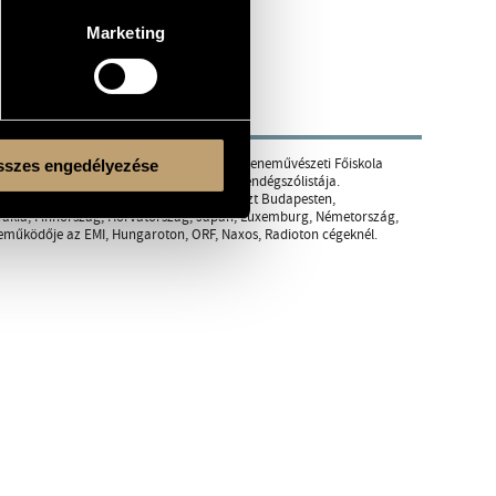
Marketing
szakán. 1985 - 1990 között a Liszt Ferenc Zeneművészeti Főiskola
szes engedélyezése
opera tanszakon. 1993-tól a Grazi Opera vendégszólistája.
ins-énekegyüttesnek. Kurzusokon vett részt Budapesten,
ovákia, Finnország, Horvátország, Japán, Luxemburg, Németország,
reműködője az EMI, Hungaroton, ORF, Naxos, Radioton cégeknél.