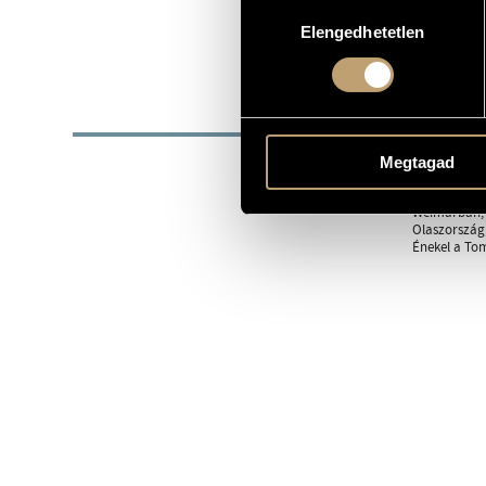
Hozzájárulás
1963
SZÜLETÉSI DÁTUM
Elengedhetetlen
kiválasztása
Cantus Corv
EGYÜTTES
BIOG
1963-ban szü
Megtagad
ének tanszak
Operafellépé
Weimarban, M
Olaszország,
Énekel a Tom