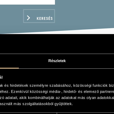
KERESÉS
R PÉTER
Részletek
us
ál
mak és hirdetések személyre szabásához, közösségi funkciók biz
hez. Ezenkívül közösségi média-, hirdető- és elemező partner
ADATOK
zó adatait, akik kombinálhatják az adatokat más olyan adatokka
sznált más szolgáltatásokból gyűjtöttek.