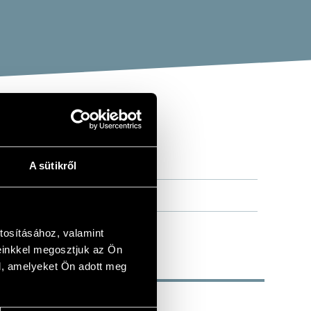
A sütikről
tosításához, valamint
einkkel megosztjuk az Ön
l, amelyeket Ön adott meg