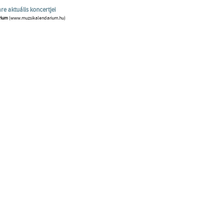
 aktuális koncertjei
rium
(www.muzsikalendarium.hu)
Desi
ozás
facebook oldal
YouTube csatorna