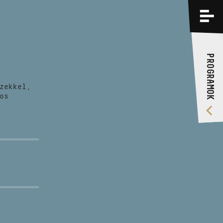
PROGRAMOK
KÉPZÉSEK
PROGRAMOK
RÓLUNK
zekkel,
VIDEÓ GALÉRIA
os