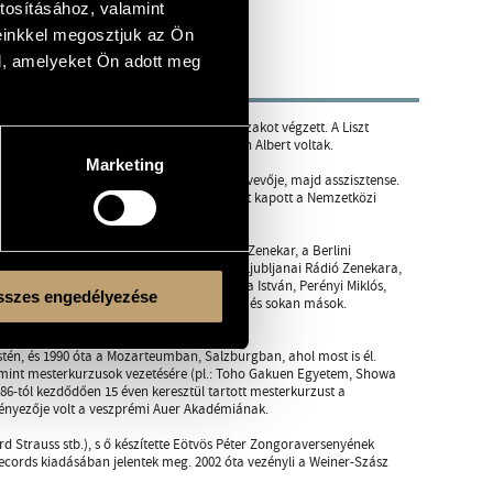
tosításához, valamint
einkkel megosztjuk az Ön
l, amelyeket Ön adott meg
ervatóriumba zongora és zeneszerzés szakot végzett. A Liszt
, Kurtág György, Mihály András és Simon Albert voltak.
Marketing
s több mesterkurzusának volt előbb résztvevője, majd asszisztense.
Bartók Versenyen Budapesten, és első díjat kapott a Nemzetközi
r Staatskapelle, a Drezdai Filharmonikus Zenekar, a Berlini
ekara, a Liszt Ferenc Kamarazenekar, a Ljubljanai Rádió Zenekara,
Demus, Thomas Riebl, Keller András, Ruha István, Perényi Miklós,
szes engedélyezése
 a Chicagói Szimfonikusok Kamarazenekara és sokan mások.
tén, és 1990 óta a Mozarteumban, Salzburgban, ahol most is él.
lamint mesterkurzusok vezetésére (pl.: Toho Gakuen Egyetem, Showa
6-tól kezdődően 15 éven keresztül tartott mesterkurzust a
ényezője volt a veszprémi Auer Akadémiának.
rd Strauss stb.), s ő készítette Eötvös Péter Zongoraversenyének
ecords kiadásában jelentek meg. 2002 óta vezényli a Weiner-Szász