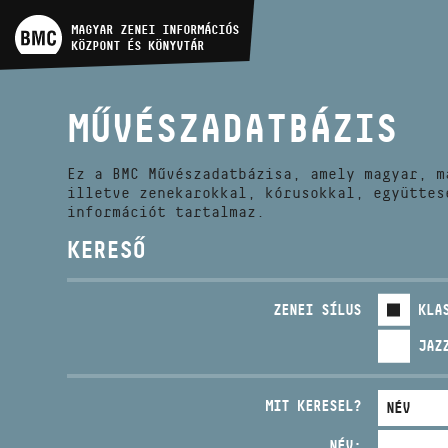
MŰVÉSZADATBÁZIS
MAGYAR ZENEI INFORMÁCIÓS
KÖZPONT ÉS KÖNYVTÁR
ZENEMŰ-ADATBÁZIS
MŰVÉSZADATBÁZIS
ZENEI KÖNYVTÁR, ONLINE
KATALÓGUS
Ez a BMC Művészadatbázisa, amely magyar, m
illetve zenekarokkal, kórusokkal, együttes
információt tartalmaz.
KERESŐ
ZENEI SÍLUS
KLA
JAZ
MIT KERESEL?
NÉV: