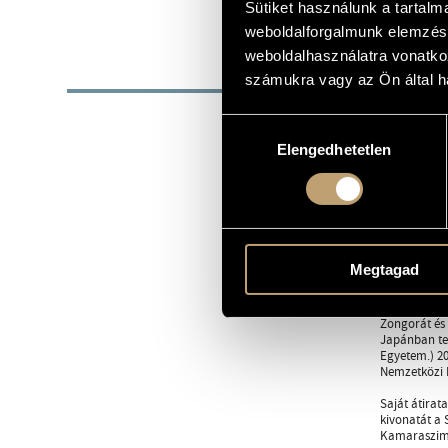
Sütiket használunk a tartal
1953
SZÜLETÉSI DÁTUM
weboldalforgalmunk elemzésé
weboldalhasználatra vonatko
BIOG
számukra vagy az Ön által ha
Rohmann Imre
Hozzájárulás
Ferenc Zenea
Elengedhetetlen
kiválasztása
1980-81-ben 
Különdíjat n
Kamarazenei
1974 óta a n
Szimfonikus 
továbbá olya
Megtagad
Erich Höbart
Feleségével,
Zongorát és 
Japánban tet
Egyetem.) 20
Nemzetközi 
Saját átirat
kivonatát a 
Kamaraszimf