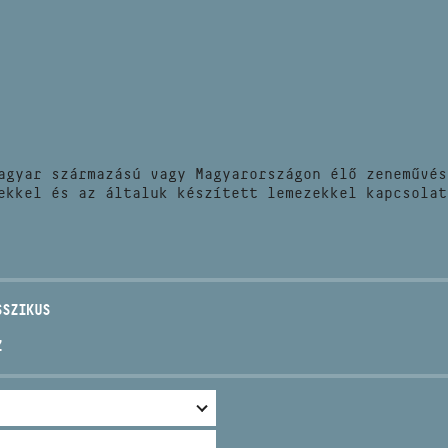
HÍREK
CÍM
VERSENYEK
EMAIL
infokozpont@bmc.hu
KIADVÁNYOK
TELEFON
agyar származású vagy Magyarországon élő zeneművés
KAPCSOLAT
ekkel és az általuk készített lemezekkel kapcsolat
NYITVA TARTÁS
SSZIKUS
Z