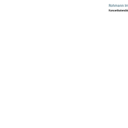
Rohmann Imre
Koncertkalendá
Hírlevélre feliratk