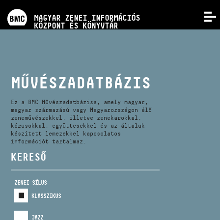
PROGRAMOK
MAGYAR ZENEI INFORMÁCIÓS
MENÜ
KÖZPONT ÉS KÖNYVTÁR
VERSENYEK
KÉPZÉSEK
MŰVÉSZADATBÁZIS
KIADVÁNYOK
Ez a BMC Művészadatbázisa, amely magyar,
magyar származású vagy Magyarországon élő
zeneművészekkel, illetve zenekarokkal,
kórusokkal, együttesekkel és az általuk
RÓLUNK
készített lemezekkel kapcsolatos
információt tartalmaz.
KERESŐ
KAPCSOLAT
ZENEI SÍLUS
VIDEÓ GALÉRIA
KLASSZIKUS
JAZZ