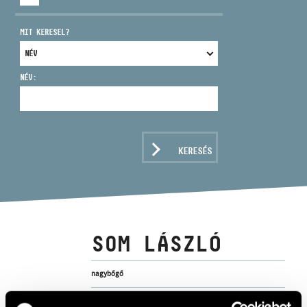
MIT KERESEL?
NÉV:
CÍM
EMAIL
infokozpont@bmc.hu
KERESÉS
TELEFON
NYITVA TARTÁS
SOM LÁSZLÓ
nagybőgő