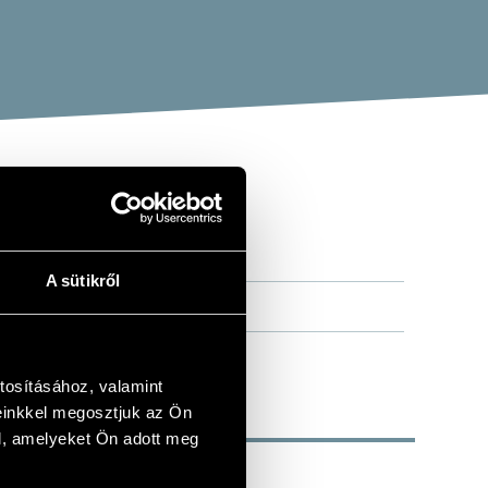
A sütikről
tosításához, valamint
einkkel megosztjuk az Ön
l, amelyeket Ön adott meg