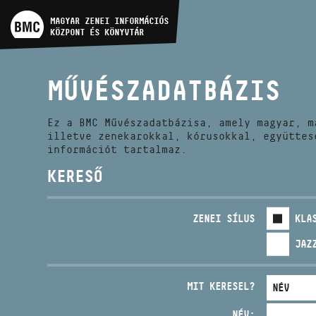
MŰVÉSZADATBÁZIS
MAGYAR ZENEI INFORMÁCIÓS
KÖZPONT ÉS KÖNYVTÁR
ZENEMŰ-ADATBÁZIS
MŰVÉSZADATBÁZIS
ZENEI KÖNYVTÁR, ONLINE
KATALÓGUS
Ez a BMC Művészadatbázisa, amely magyar, m
illetve zenekarokkal, kórusokkal, együttes
információt tartalmaz.
KERESŐ
ZENEI SÍLUS
KLA
JAZ
MIT KERESEL?
NÉV: