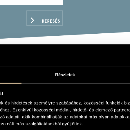
KERESÉS
P BALÁZS
Részletek
ek
ál
mak és hirdetések személyre szabásához, közösségi funkciók biz
hez. Ezenkívül közösségi média-, hirdető- és elemező partner
ADATOK
zó adatait, akik kombinálhatják az adatokat más olyan adatokka
sznált más szolgáltatásokból gyűjtöttek.