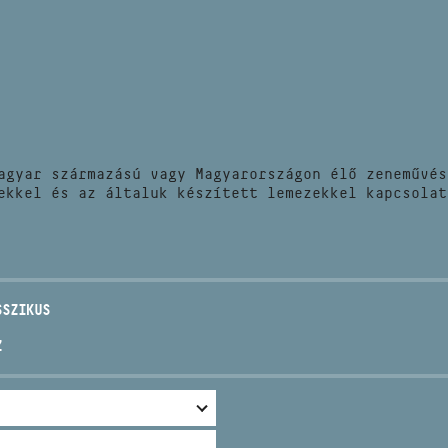
HÍREK
CÍM
VERSENYEK
EMAIL
infokozpont@bmc.hu
KIADVÁNYOK
TELEFON
agyar származású vagy Magyarországon élő zeneművés
KAPCSOLAT
ekkel és az általuk készített lemezekkel kapcsolat
NYITVA TARTÁS
SSZIKUS
Z