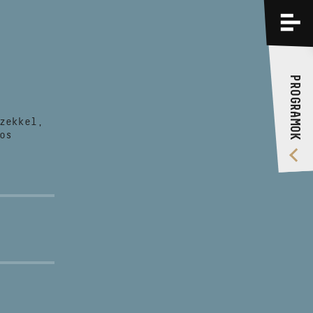
PROGRAMOK
KÉPZÉSEK
PROGRAMOK
RÓLUNK
zekkel,
VIDEÓ GALÉRIA
os