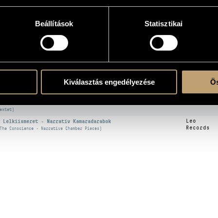
üttes
Beállítások
Statisztikai
KOGRÁFIA
CÍM
KIADÓ
Kiválasztás engedélyezése
Ös
eich, Steve: Zene ütőhangszerekre, énekhangokra és orgonára;
ene fadarabokra; Sextet
Hungaroto
Music for Mallet Instruments, Voices and Organ; Music for Pieces of Wood;
extet)
 Lelkiismeret - Narratív Kamaradarabok
Leo
Records
The Conscience - Narrative Chamber Pieces)