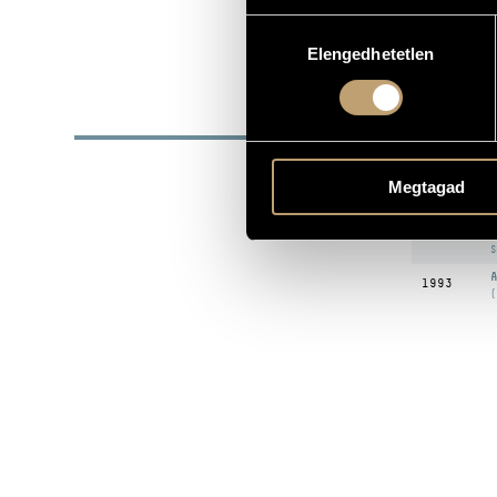
SZÜLETÉSI DÁTUM
Hozzájárulás
Győri Ütőegy
Elengedhetetlen
EGYÜTTES
kiválasztása
DISZ
DÁTUM
Megtagad
R
Z
1990
(
S
A
1993
(