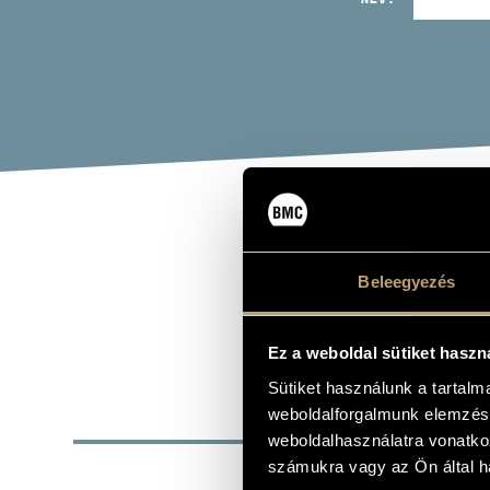
PAP
Beleegyezés
ütőhangszer
Ez a weboldal sütiket haszn
Sütiket használunk a tartal
weboldalforgalmunk elemzésé
ALAP
weboldalhasználatra vonatko
számukra vagy az Ön által ha
SZÜLETÉSI HELY