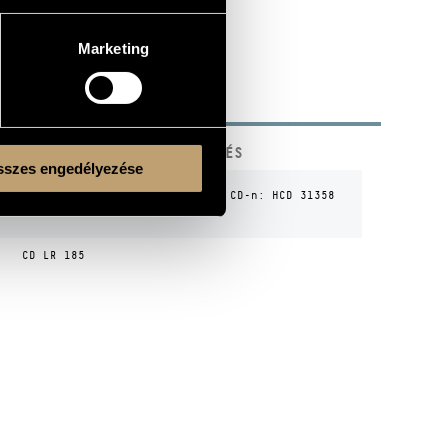
Marketing
KÓD
MEGJEGYZÉS
szes engedélyezése
Újrakiadás CD-n: HCD 31358
n
SLPX / HCD 31358
(1995)
CD LR 185