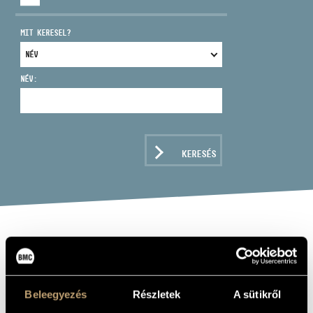
MIT KERESEL?
NÉV:
CÍM
EMAIL
infokozpont@bmc.hu
KERESÉS
TELEFON
NYITVA TARTÁS
DÉNES VERA
cselló
Beleegyezés
Részletek
A sütikről