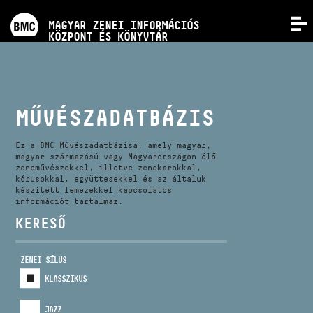
PROGRAMOK
MAGYAR ZENEI INFORMÁCIÓS
MENÜ
KÖZPONT ÉS KÖNYVTÁR
VERSENYEK
KÉPZÉSEK
MŰVÉSZADATBÁZIS
KIADVÁNYOK
Ez a BMC Művészadatbázisa, amely magyar,
magyar származású vagy Magyarországon élő
zeneművészekkel, illetve zenekarokkal,
kórusokkal, együttesekkel és az általuk
RÓLUNK
készített lemezekkel kapcsolatos
információt tartalmaz.
KERESŐ
KAPCSOLAT
ZENEI SÍLUS
VIDEÓ GALÉRIA
KLASSZIKUS
JAZZ