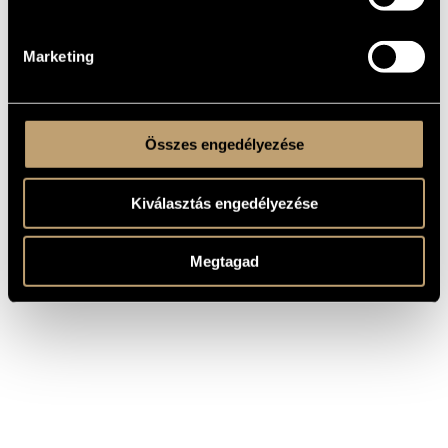
Tevékenységéért 1952-ben, 1954-ben és 1959-ben Liszt-díjjal
tüntették ki, 1961-ben pedig az Érdemes Művész díjat vehette
át.
Marketing
Összes engedélyezése
Kiválasztás engedélyezése
Megtagad