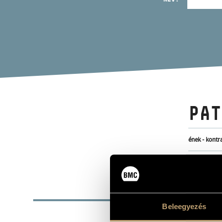
PAT
ének - kontr
ALAP
Beleegyezés
SZÜLETÉSI HELY