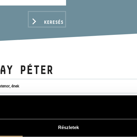
KERESÉS
AY PÉTER
atenor, ének
ADATOK
Részletek