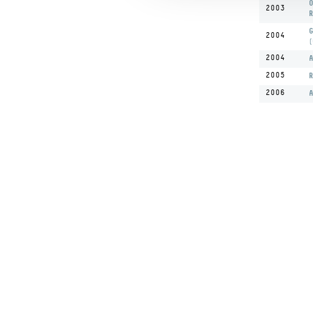
O
2003
R
G
2004
(
2004
A
2005
R
2006
A