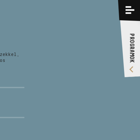
PROGRAMOK
KÉPZÉSEK
PROGRAMOK
RÓLUNK
zekkel,
VIDEÓ GALÉRIA
os