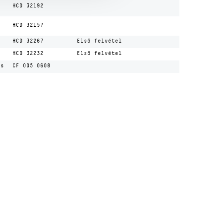
n
HCD 32192
n
HCD 32157
n
HCD 32267
Első felvétel
n
HCD 32232
Első felvétel
ás
CF 005 0608
Kulturális és Innovációs Minisztérium
Nemzeti Kulturális Alap
Ferencváros