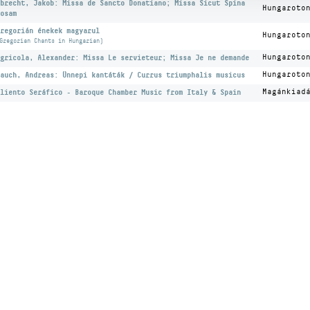
brecht, Jakob: Missa de Sancto Donatiano; Missa Sicut Spina
Hungaroto
osam
regorián énekek magyarul
Hungaroto
Gregorian Chants in Hungarian)
gricola, Alexander: Missa Le servieteur; Missa Je ne demande
Hungaroto
auch, Andreas: Ünnepi kantáták / Currus triumphalis musicus
Hungaroto
liento Seráfico - Baroque Chamber Music from Italy & Spain
Magánkiad