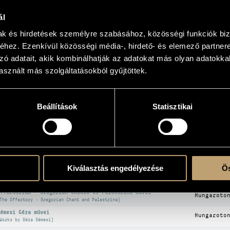
ál
s
mak és hirdetések személyre szabásához, közösségi funkciók biz
hez. Ezenkívül közösségi média-, hirdető- és elemező partner
KOGRÁFIA
zó adatait, akik kombinálhatják az adatokat más olyan adatokka
sznált más szolgáltatásokból gyűjtöttek.
CÍM
KIADÓ
erner, Gregor Joseph: Vesperae de apostolis
Hungaroto
Beállítások
Statisztikai
brecht, Jakob: Egyházi zene - O lumen ecclesiae; Ave Regina
Hungaroto
aelorum; Alma Redemptoris Mater; Missa Malheur me bat
brecht, Jakob: Missa Si dedero; Missa Pfauenschwanz
Hungaroto
ukay Barnabás: A mélység színén
BMC Recor
Over the face of the deep)
avenna, a mozaikok városa - liturgikus énekek
Hungaroto
Kiválasztás engedélyezése
Ös
Ravenna, the City of Mosaics - Lithurgical Chants)
gricola, Alexander: Missa Malheur me bat; Missa In minen sin
Hungaroto
ffertórium - Gregorián énekek és Palestrina művei
Hungaroto
The Offertory - Gregorian Chant and Palestrina)
émesi Géza művei
Hungaroto
Works by Géza Gémesi)