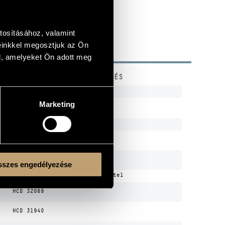
tosításához, valamint
einkkel megosztjuk az Ön
l, amelyeket Ön adott meg
KÓD
MEGJEGYZÉS
n
HCD 31646
Marketing
n
HCD 31772
n
HCD 31946
ds
BMC CD 052
n
HCD 32014
szes engedélyezése
n
HCD 32011
Első felvétel
n
HCD 32069
n
HCD 31940