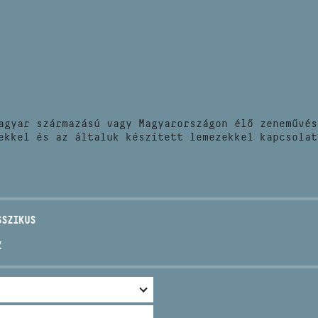
HÍREK
CÍM
VERSENYEK
EMAIL
infokozpont@bmc.hu
KIADVÁNYOK
TELEFON
agyar származású vagy Magyarországon élő zeneművés
KAPCSOLAT
ekkel és az általuk készített lemezekkel kapcsolat
NYITVA TARTÁS
SSZIKUS
Z