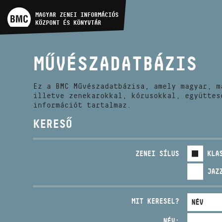
MŰVÉSZADATBÁZIS
MAGYAR ZENEI INFORMÁCIÓS
KÖZPONT ÉS KÖNYVTÁR
ZENEMŰ-ADATBÁZIS
MŰVÉSZADATBÁZIS
ZENEI KÖNYVTÁR, ONLINE
KATALÓGUS
Ez a BMC Művészadatbázisa, amely magyar, m
illetve zenekarokkal, kórusokkal, együttes
információt tartalmaz.
KERESŐ
ZENEI SÍLUS
KLA
JAZ
MIT KERESEL?
NÉV: