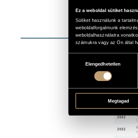
SZÜLETÉSI DÁTUM
Ez a weboldal sütiket haszn
A:N:S Choru
EGYÜTTES
Sütiket használunk a tartal
weboldalforgalmunk elemzésé
DISZ
weboldalhasználatra vonatko
számukra vagy az Ön által ha
DÁTUM
1996
W
Hozzájárulás
Elengedhetetlen
kiválasztása
O
1998
c
2000
O
D
2001
(
R
2001
Megtagad
(
2001
A
O
2002
(
G
2002
(