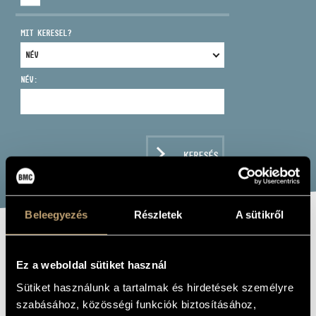
MIT KERESEL?
NÉV:
CÍM
EMAIL
infokozpont@bmc.hu
KERESÉS
TELEFON
NYITVA TARTÁS
Beleegyezés
Részletek
A sütikről
TÓTH TAMÁS
Ez a weboldal sütiket használ
basszusgitár
Sütiket használunk a tartalmak és hirdetések személyre
szabásához, közösségi funkciók biztosításához,