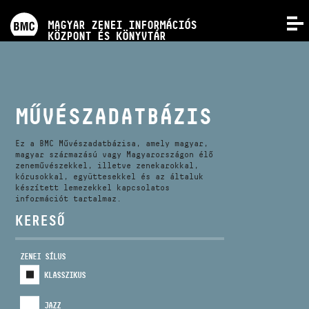
PROGRAMOK
MAGYAR ZENEI INFORMÁCIÓS
MENÜ
KÖZPONT ÉS KÖNYVTÁR
VERSENYEK
KÉPZÉSEK
MŰVÉSZADATBÁZIS
KIADVÁNYOK
Ez a BMC Művészadatbázisa, amely magyar,
magyar származású vagy Magyarországon élő
zeneművészekkel, illetve zenekarokkal,
kórusokkal, együttesekkel és az általuk
RÓLUNK
készített lemezekkel kapcsolatos
információt tartalmaz.
KERESŐ
KAPCSOLAT
ZENEI SÍLUS
VIDEÓ GALÉRIA
KLASSZIKUS
JAZZ