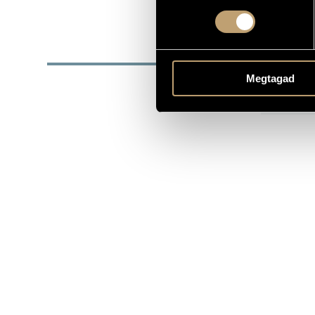
1933
SZÜLETÉSI DÁTUM
DISZ
Megtagad
DÁTUM
2000
B