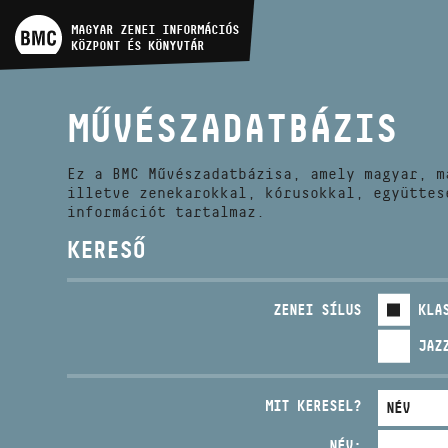
MŰVÉSZADATBÁZIS
MAGYAR ZENEI INFORMÁCIÓS
KÖZPONT ÉS KÖNYVTÁR
ZENEMŰ-ADATBÁZIS
MŰVÉSZADATBÁZIS
ZENEI KÖNYVTÁR, ONLINE
KATALÓGUS
Ez a BMC Művészadatbázisa, amely magyar, m
illetve zenekarokkal, kórusokkal, együttes
információt tartalmaz.
KERESŐ
ZENEI SÍLUS
KLA
JAZ
MIT KERESEL?
NÉV: