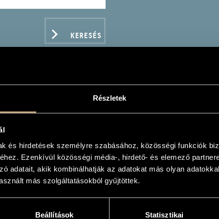
KERESÉS
Részletek
ÁSSY ÉVA
ál
oszoprán
mak és hirdetések személyre szabásához, közösségi funkciók biz
hez. Ezenkívül közösségi média-, hirdető- és elemező partner
zó adatait, akik kombinálhatják az adatokat más olyan adatokka
sznált más szolgáltatásokból gyűjtöttek.
ADATOK
Beállítások
Statisztikai