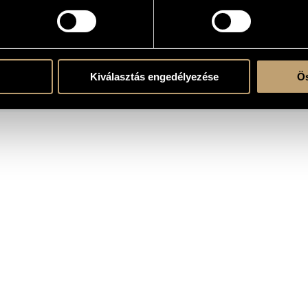
KOGRÁFIA
Kiválasztás engedélyezése
Ös
CÍM
KIADÓ
izet, Georges: Carmen (részletek)
Hungaroto