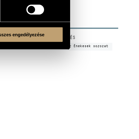
szes engedélyezése
KÓD
MEGJEGYZÉS
n
HCD 32026
Nagy Magyar Énekesek sorozat
Kulturális és Innovációs Minisztérium
Nemzeti Kulturális Alap
Ferencváros