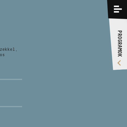
PROGRAMOK
KÉPZÉSEK
PROGRAMOK
RÓLUNK
zekkel,
VIDEÓ GALÉRIA
os