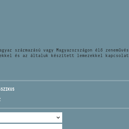
HÍREK
CÍM
VERSENYEK
EMAIL
infokozpont@bmc.hu
KIADVÁNYOK
TELEFON
agyar származású vagy Magyarországon élő zeneművés
KAPCSOLAT
ekkel és az általuk készített lemezekkel kapcsolat
NYITVA TARTÁS
SSZIKUS
Z