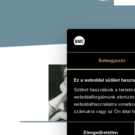
Beleegyezés
TAM
Ez a weboldal sütiket haszn
ének - mezz
Sütiket használunk a tartal
weboldalforgalmunk elemzésé
weboldalhasználatra vonatko
számukra vagy az Ön által ha
ALAP
Hozzájárulás
Budapest
SZÜLETÉSI HELY
Elengedhetetlen
kiválasztása