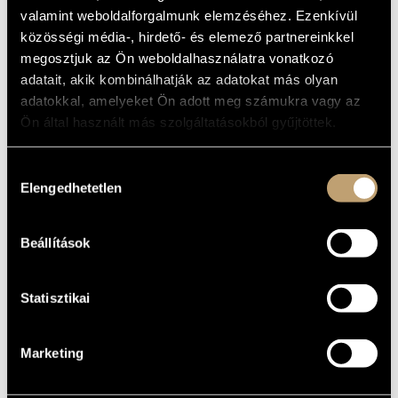
MŰVÉSZADATBÁZIS
valamint weboldalforgalmunk elemzéséhez. Ezenkívül
ALAPADATOK
közösségi média-, hirdető- és elemező partnereinkkel
ZENEMŰ-ADATBÁZIS
megosztjuk az Ön weboldalhasználatra vonatkozó
SZÜLETÉSI
HELY
adatait, akik kombinálhatják az adatokat más olyan
ZENEI KÖNYVTÁR, ONLINE KATALÓGUS
1972
adatokkal, amelyeket Ön adott meg számukra vagy az
SZÜLETÉSI
DÁTUM
Ön által használt más szolgáltatásokból gyűjtöttek.
BIOGRÁFIA
Hozzájárulás
DISZKOGRÁFIA
Elengedhetetlen
kiválasztása
Czerovszky Henriett a Balázs Elemér Group: Around the
World című albubán debütált jazzénekesnőként. Korábban a
könnyűzene neves előadóival lépett fel és vett részt
Beállítások
lemezfelvételeken mint vokalista.
Statisztikai
Marketing