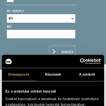
MIT KERESEL?
NÉV:
CÍM
EMAIL
infokozpont@bmc.hu
KERESÉS
TELEFON
NYITVA TARTÁS
Beleegyezés
Részletek
A sütikről
CZEROVSZKY
HENRIETT
Ez a weboldal sütiket használ
Sütiket használunk a tartalmak és hirdetések személyre
ének
szabásához, közösségi funkciók biztosításához,