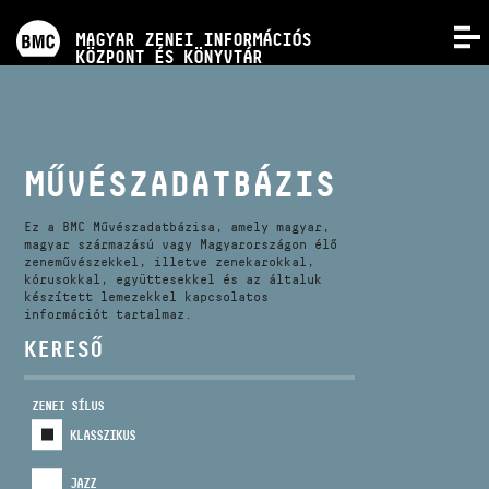
PROGRAMOK
MAGYAR ZENEI INFORMÁCIÓS
MENÜ
KÖZPONT ÉS KÖNYVTÁR
VERSENYEK
KÉPZÉSEK
MŰVÉSZADATBÁZIS
KIADVÁNYOK
Ez a BMC Művészadatbázisa, amely magyar,
magyar származású vagy Magyarországon élő
zeneművészekkel, illetve zenekarokkal,
kórusokkal, együttesekkel és az általuk
RÓLUNK
készített lemezekkel kapcsolatos
információt tartalmaz.
KERESŐ
KAPCSOLAT
ZENEI SÍLUS
VIDEÓ GALÉRIA
KLASSZIKUS
JAZZ