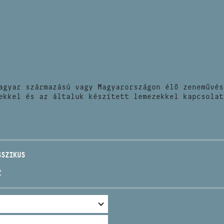
HÍREK
CÍM
VERSENYEK
EMAIL
infokozpont@bmc.hu
KIADVÁNYOK
TELEFON
agyar származású vagy Magyarországon élő zeneművés
KAPCSOLAT
ekkel és az általuk készített lemezekkel kapcsolat
NYITVA TARTÁS
SSZIKUS
Z