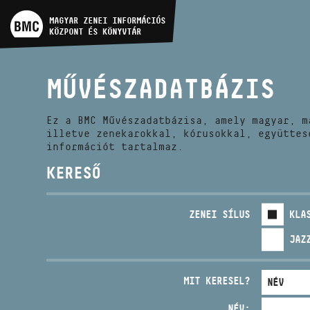
MŰVÉSZADATBÁZIS
MAGYAR ZENEI INFORMÁCIÓS
KÖZPONT ÉS KÖNYVTÁR
ZENEMŰ-ADATBÁZIS
MŰVÉSZADATBÁZIS
ZENEI KÖNYVTÁR, ONLINE
KATALÓGUS
Ez a BMC Művészadatbázisa, amely magyar, m
illetve zenekarokkal, kórusokkal, együttes
információt tartalmaz.
KERESŐ
ZENEI SÍLUS
KLA
JAZ
MIT KERESEL?
NÉV: