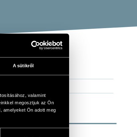
A sütikről
tosításához, valamint
einkkel megosztjuk az Ön
l, amelyeket Ön adott meg