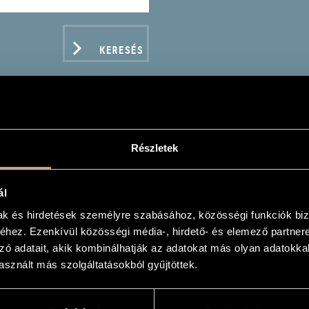
KERESÉS
DA PÉTER
Részletek
ál
mester
mak és hirdetések személyre szabásához, közösségi funkciók biz
hez. Ezenkívül közösségi média-, hirdető- és elemező partner
zó adatait, akik kombinálhatják az adatokat más olyan adatokka
ADATOK
sznált más szolgáltatásokból gyűjtöttek.