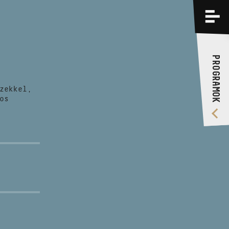
PROGRAMOK
KÉPZÉSEK
PROGRAMOK
RÓLUNK
zekkel,
VIDEÓ GALÉRIA
os