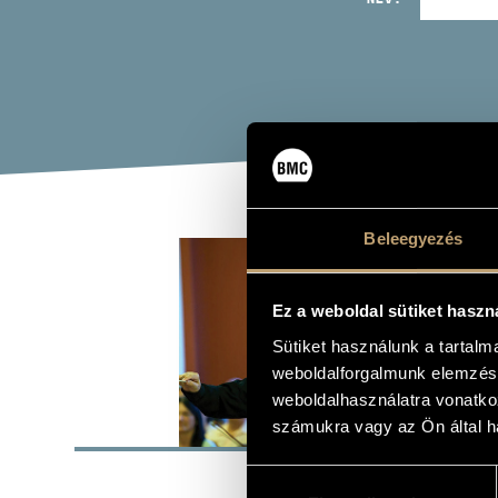
GAZ
Beleegyezés
Ez a weboldal sütiket haszn
hegedű, kar
Sütiket használunk a tartal
weboldalforgalmunk elemzésé
weboldalhasználatra vonatko
ALAP
számukra vagy az Ön által ha
Budapest
Hozzájárulás
SZÜLETÉSI HELY