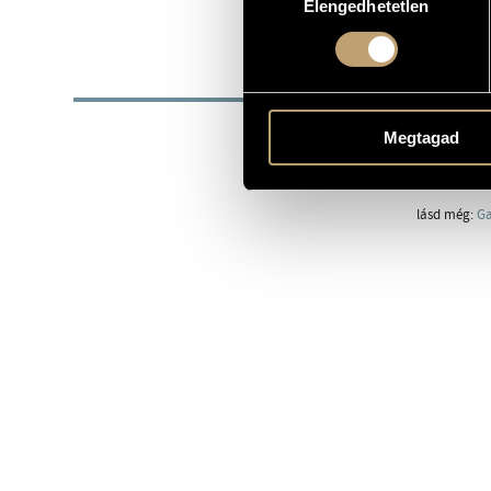
Elengedhetetlen
kiválasztása
1948
SZÜLETÉSI DÁTUM
BIOG
Gazda Péter 
Megtagad
fel, akivel 
hegedült, és
lásd még:
Ga