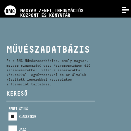
PROGRAMOK
MAGYAR ZENEI INFORMÁCIÓS
MENÜ
KÖZPONT ÉS KÖNYVTÁR
VERSENYEK
KÉPZÉSEK
MŰVÉSZADATBÁZIS
KIADVÁNYOK
Ez a BMC Művészadatbázisa, amely magyar,
magyar származású vagy Magyarországon élő
zeneművészekkel, illetve zenekarokkal,
kórusokkal, együttesekkel és az általuk
RÓLUNK
készített lemezekkel kapcsolatos
információt tartalmaz.
KERESŐ
KAPCSOLAT
ZENEI SÍLUS
VIDEÓ GALÉRIA
KLASSZIKUS
JAZZ