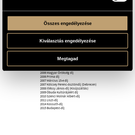
hanglemezt készített Ferencz Éva énekesnővel.
2007 óta a Liszt Ferenc Zeneművészeti Egyetemen kobozt
tanítot. Több tanulmányt írt a népzenetanítás témakörében,
előadásokat tartott, konferenciákat szervezett.
Összes engedélyezése
Az ugyancsak Prima díjjal kitüntetett Óbudai Népzenei
Iskolának 1986 óta tanára, 1991 óta pedig igazgatója volt. A
Magyar Művészeti Akadémia rendes tagjaként és a
Népművészeti Tagozat vezetőjeként tevékenykedett.
Kiválasztás engedélyezése
Díjak, kitüntetések:
1975 A Népművészet Ifjú Mestere
1987 Az év hanglemeze (Régi magyar betlehemes)
1996 Bezerédj-díj
Megtagad
1998 Magyar Köztársasági Arany Érdemkereszt
1998 Magyar Művészetért díj
2005 Tinódi Lantdíj
2006 Magyar Örökség díj
2006 Prima díj
2007 Március 15-e díj
2007 Kölcsey Ferenc-ösztöndíj (Debrecen)
2008 Illéssy János-díj (Kisújszállás)
2009 Óbuda Kultúrájáért díj
2010 Szenci Molnár Albert-díj
2011 Liszt-díj
2014 Kossuth-díj
2015 Budapest-díj