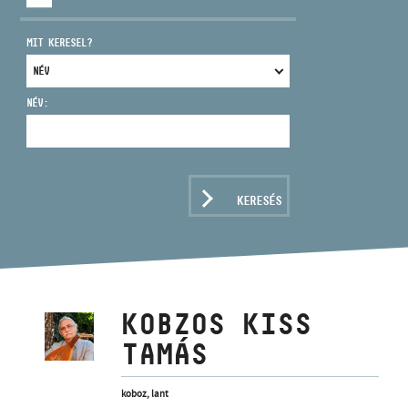
MIT KERESEL?
NÉV:
CÍM
EMAIL
infokozpont@bmc.hu
KERESÉS
TELEFON
NYITVA TARTÁS
KOBZOS KISS
TAMÁS
koboz, lant