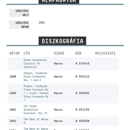
ALAPADATOK
MŰVÉSZADATBÁZIS
SZÜLETÉSI
HELY
ZENEMŰ-ADATBÁZIS
1930
SZÜLETÉSI
DÁTUM
ZENEI KÖNYVTÁR, ONLINE KATALÓGUS
DISZKOGRÁFIA
DÁTUM
CÍM
KIADÓ
KÓD
MEGJEGYZÉS
Great Orchestral
Classics 10
Naxos
8.570045
(Austria)
Chopin, Fryderyk:
1988
Piano Concertos
Naxos
8.550123
Nos. 1 and 2
Chopin, Fryderyk:
Piano Concerto No.
1990
1 / Liszt, Ferenc:
Naxos
8.550292
Piano Concerto No.
1
101 Great
1991
Orchestral
Naxos
8.551150
Classics, Vol.10.
The Best of Naxos
1993
Naxos
8.550006
6.
The Best of Naxos