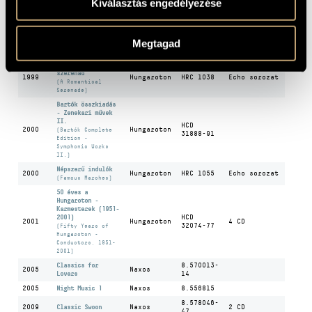
Kiválasztás engedélyezése
Saját
1999
Hungaroton
HRC 1044
(Tchaikovsky,
Echo sorozat
Pyotr Ilyich:
Serenade for
Strings in C major
Megtagad
Op. 48/ Italian
Capriccio Op. 45)
Romantikus
szerenád
1999
Hungaroton
HRC 1038
Echo sorozat
(A Romantical
Serenade)
Bartók összkiadás
- Zenekari művek
II.
HCD
2000
Hungaroton
(Bartók Complete
31888-91
Edition -
Symphonic Works
II.)
Népszerű indulók
2000
Hungaroton
HRC 1055
Echo sorozat
(Famous Marches)
50 éves a
Hungaroton -
Karmesterek (1951-
2001)
HCD
2001
Hungaroton
4 CD
32074-77
(Fifty Years of
Hungaroton -
Conductors, 1951-
2001)
Classics for
8.570013-
2005
Naxos
Lovers
14
2005
Night Music 1
Naxos
8.556815
8.578046-
2009
Classic Swoon
Naxos
2 CD
47