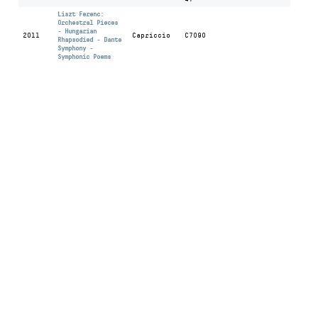
Liszt Ferenc:
Orchestral Pieces
- Hungarian
2011
Capriccio
C7090
Rhapsodied - Dante
Symphony -
Symphonic Poems