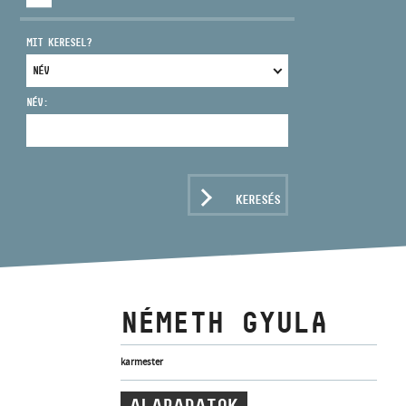
MIT KERESEL?
NÉV:
CÍM
EMAIL
infokozpont@bmc.hu
KERESÉS
TELEFON
NYITVA TARTÁS
NÉMETH GYULA
karmester