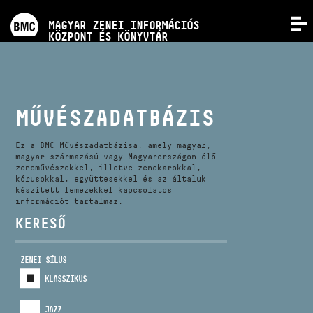
PROGRAMOK
MAGYAR ZENEI INFORMÁCIÓS
MENÜ
KÖZPONT ÉS KÖNYVTÁR
VERSENYEK
KÉPZÉSEK
MŰVÉSZADATBÁZIS
KIADVÁNYOK
Ez a BMC Művészadatbázisa, amely magyar,
magyar származású vagy Magyarországon élő
zeneművészekkel, illetve zenekarokkal,
kórusokkal, együttesekkel és az általuk
RÓLUNK
készített lemezekkel kapcsolatos
információt tartalmaz.
KERESŐ
KAPCSOLAT
ZENEI SÍLUS
VIDEÓ GALÉRIA
KLASSZIKUS
JAZZ