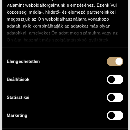
ALAPADATOK
MŰVÉSZADATBÁZIS
valamint weboldalforgalmunk elemzéséhez. Ezenkívül
SZÜLETÉSI
közösségi média-, hirdető- és elemező partnereinkkel
HELY
ZENEMŰ-ADATBÁZIS
megosztjuk az Ön weboldalhasználatra vonatkozó
SZÜLETÉSI
adatait, akik kombinálhatják az adatokat más olyan
DÁTUM
ZENEI KÖNYVTÁR, ONLINE KATALÓGUS
adatokkal, amelyeket Ön adott meg számukra vagy az
Ön által használt más szolgáltatásokból gyűjtöttek.
DISZKOGRÁFIA
DÁTUM
CÍM
KIADÓ
KÓD
MEGJEGYZÉS
Hozzájárulás
Bach, J.S. und das
CAD
Elengedhetetlen
kiválasztása
2000
Cadenza
20. Jahrhundert
800913
Saját
2022
Lovebridge
Magánkiadás
digitális
album
Beállítások
Statisztikai
Marketing