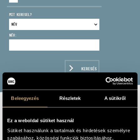
MIT KERESEL?
NÉV:
CÍM
EMAIL
infokozpont@bmc.hu
KERESÉS
TELEFON
NYITVA TARTÁS
Beleegyezés
Részletek
A sütikről
NAGY VIDOR
Ez a weboldal sütiket használ
brácsa
Sütiket használunk a tartalmak és hirdetések személyre
szabásához, közösségi funkciók biztosításához,