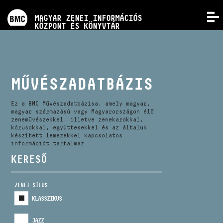
PROGRAMOK
MAGYAR ZENEI INFORMÁCIÓS
MENÜ
KÖZPONT ÉS KÖNYVTÁR
VERSENYEK
KÉPZÉSEK
MŰVÉSZADATBÁZIS
KIADVÁNYOK
Ez a BMC Művészadatbázisa, amely magyar,
magyar származású vagy Magyarországon élő
zeneművészekkel, illetve zenekarokkal,
kórusokkal, együttesekkel és az általuk
RÓLUNK
készített lemezekkel kapcsolatos
információt tartalmaz.
KERESŐ
KAPCSOLAT
ZENEI SÍLUS
VIDEÓ GALÉRIA
KLASSZIKUS
JAZZ