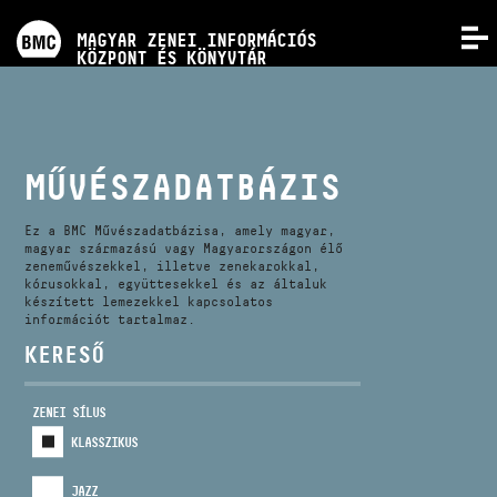
PROGRAMOK
MAGYAR ZENEI INFORMÁCIÓS
MENÜ
KÖZPONT ÉS KÖNYVTÁR
VERSENYEK
KÉPZÉSEK
MŰVÉSZADATBÁZIS
KIADVÁNYOK
Ez a BMC Művészadatbázisa, amely magyar,
magyar származású vagy Magyarországon élő
zeneművészekkel, illetve zenekarokkal,
kórusokkal, együttesekkel és az általuk
RÓLUNK
készített lemezekkel kapcsolatos
információt tartalmaz.
KERESŐ
KAPCSOLAT
ZENEI SÍLUS
VIDEÓ GALÉRIA
KLASSZIKUS
JAZZ