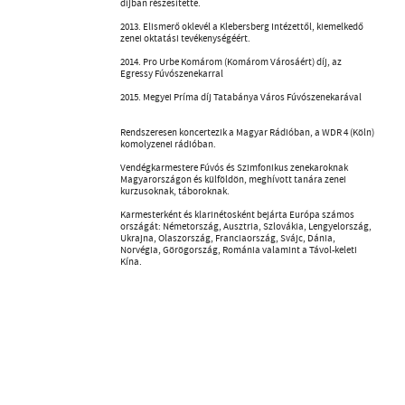
díjban részesítette.
2013. Elismerő oklevél a Klebersberg Intézettől, kiemelkedő
zenei oktatási tevékenységéért.
2014. Pro Urbe Komárom (Komárom Városáért) díj, az
Egressy Fúvószenekarral
2015. Megyei Príma díj Tatabánya Város Fúvószenekarával
Rendszeresen koncertezik a Magyar Rádióban, a WDR 4 (Köln)
komolyzenei rádióban.
Vendégkarmestere Fúvós és Szimfonikus zenekaroknak
Magyarországon és külföldön, meghívott tanára zenei
kurzusoknak, táboroknak.
Karmesterként és klarinétosként bejárta Európa számos
országát: Németország, Ausztria, Szlovákia, Lengyelország,
Ukrajna, Olaszország, Franciaország, Svájc, Dánia,
Norvégia, Görögország, Románia valamint a Távol-keleti
Kína.