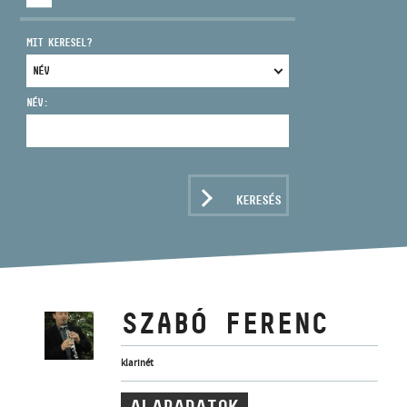
MIT KERESEL?
NÉV:
CÍM
EMAIL
infokozpont@bmc.hu
KERESÉS
TELEFON
NYITVA TARTÁS
SZABÓ FERENC
klarinét