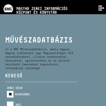
PROGRAMOK
MAGYAR ZENEI INFORMÁCIÓS
MENÜ
KÖZPONT ÉS KÖNYVTÁR
VERSENYEK
KÉPZÉSEK
MŰVÉSZADATBÁZIS
KIADVÁNYOK
Ez a BMC Művészadatbázisa, amely magyar,
magyar származású vagy Magyarországon élő
zeneművészekkel, illetve zenekarokkal,
kórusokkal, együttesekkel és az általuk
RÓLUNK
készített lemezekkel kapcsolatos
információt tartalmaz.
KERESŐ
KAPCSOLAT
ZENEI SÍLUS
VIDEÓ GALÉRIA
KLASSZIKUS
JAZZ