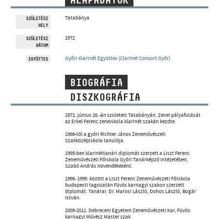
ALAPADATOK
MŰVÉSZADATBÁZIS
Tatabánya
SZÜLETÉSI
HELY
ZENEMŰ-ADATBÁZIS
1972
SZÜLETÉSI
DÁTUM
ZENEI KÖNYVTÁR, ONLINE KATALÓGUS
Győri Klarinét Együttes (Clarinet Consort Győr)
EGYÜTTES
BIOGRÁFIA
DISZKOGRÁFIA
1972. június 28.-án született Tatabányán. Zenei pályafutását
az Erkel Ferenc zeneiskola klarinét szakán kezdte.
1986-tól a győri Richter János Zeneművészeti
Szakközépiskola tanulója.
1995-ben klarinéttanári diplomát szerzett a Liszt Ferenc
Zeneművészeti Főiskola Győri Tanárképző intézetében,
Szabó András növendékeként.
1996- 1999. között a Liszt Ferenc Zeneművészeti Főiskola
budapesti tagozatán Fúvós karnagyi szakon szerzett
diplomát. Tanárai: Dr. Marosi László, Dohos László, Bogár
István.
2009-2011. Debreceni Egyetem Zeneművészeti Kar, Fúvós
karnagyi Művész Master szak